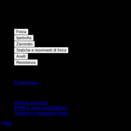
Forza
Ipertrofia
Zavorrato
Statiche e movimenti di forza
Anelli
Resistenza
Rimani aggiornato
Changelog
Supporto
Aiuto e supporto
Politica sulla riservatezza
Termini e condizioni d'uso
Blog