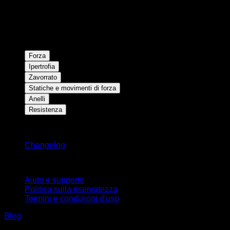
Forza
Ipertrofia
Zavorrato
Statiche e movimenti di forza
Anelli
Resistenza
Rimani aggiornato
Changelog
Supporto
Aiuto e supporto
Politica sulla riservatezza
Termini e condizioni d'uso
Blog