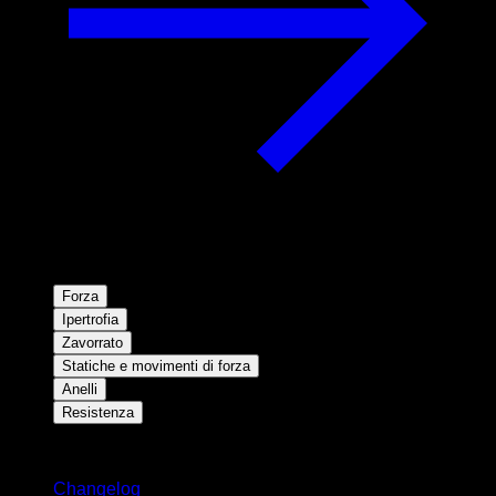
Forza
Ipertrofia
Zavorrato
Statiche e movimenti di forza
Anelli
Resistenza
Rimani aggiornato
Changelog