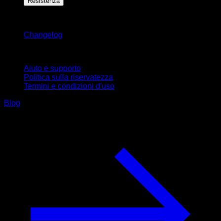
Resistenza
Rimani aggiornato
Changelog
Supporto
Aiuto e supporto
Politica sulla riservatezza
Termini e condizioni d'uso
Blog