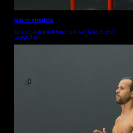
Kip in straddle
Triceps ∙ AnteriorDeltoid ∙ Lumbar ∙ UpperChest ∙
LowerChest