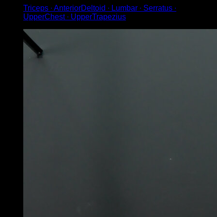
Triceps ∙ AnteriorDeltoid ∙ Lumbar ∙ Serratus ∙
UpperChest ∙ UpperTrapezius