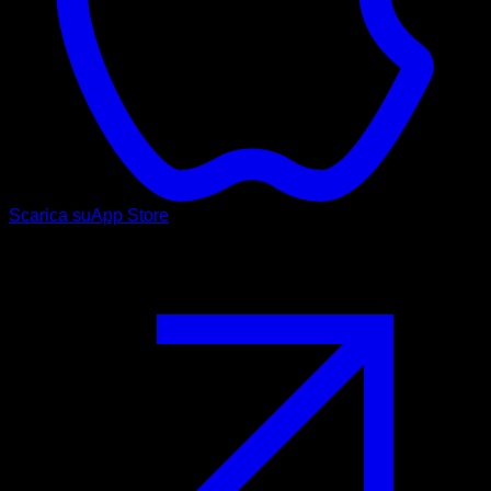
Scarica su
App Store