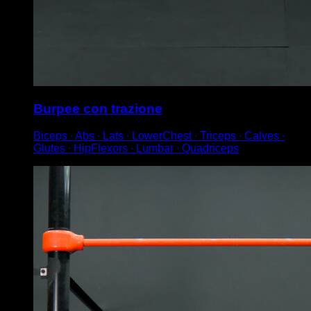
Burpee con trazione
Biceps ∙ Abs ∙ Lats ∙ LowerChest ∙ Triceps ∙ Calves ∙
Glutes ∙ HipFlexors ∙ Lumbar ∙ Quadriceps