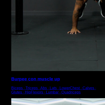
Burpee con muscle up
Biceps ∙ Triceps ∙ Abs ∙ Lats ∙ LowerChest ∙ Calves ∙
Glutes ∙ HipFlexors ∙ Lumbar ∙ Quadriceps