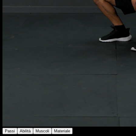
Passi
Abilità
Muscoli
Materiale