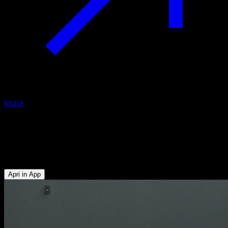
Inizia
Squat esplosivi con zavorra
Polpacci - Glutei - Muscoli Posteriori della Coscia - Lombari -
Quadricipiti
Apri in App