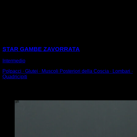
Utilizza una manubrio, un kettlebell, un gilet o un
oggetto simile per aggiungere peso extra e esegui uno
squat, scendendo fino a 90° e risalendo in modo
esplosivo, in modo da dare un salto.
Sessioni
STAR GAMBE ZAVORRATA
Intermedio
Polpacci ∙ Glutei ∙ Muscoli Posteriori della Coscia ∙ Lombari ∙
Quadricipiti
Potrebbe piacerti anche