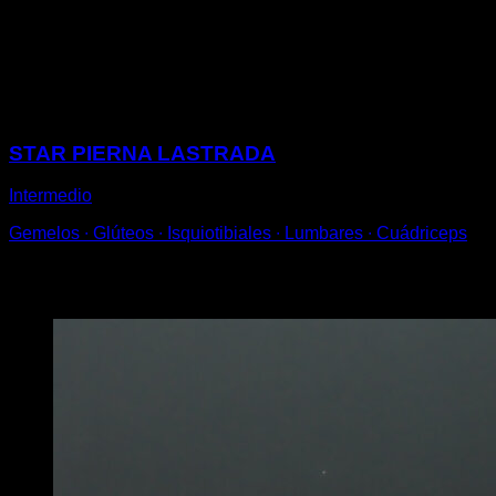
para añadirte peso extra y realiza una sentadilla,
bajando hasta 90º y subiendo de forma explosiva, de
manera que des un salto.
Sesiones
STAR PIERNA LASTRADA
Intermedio
Gemelos ∙ Glúteos ∙ Isquiotibiales ∙ Lumbares ∙ Cuádriceps
Puede que te interese