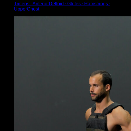
Triceps ∙ AnteriorDeltoid ∙ Glutes ∙ Hamstrings ∙
UpperChest