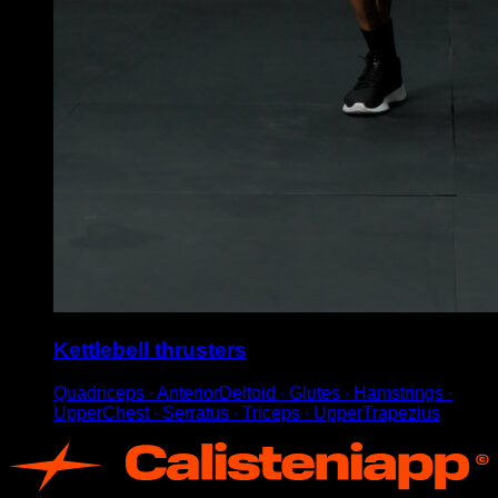
Kettlebell thrusters
Quadriceps ∙ AnteriorDeltoid ∙ Glutes ∙ Hamstrings ∙
UpperChest ∙ Serratus ∙ Triceps ∙ UpperTrapezius