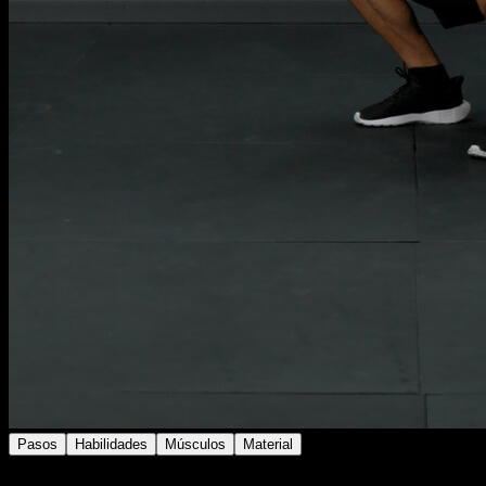
Pasos
Habilidades
Músculos
Material
Utiliza una mancuerna, kettlebell, chaleco o similar