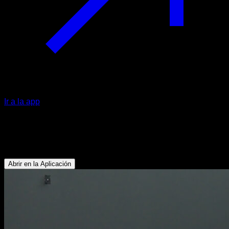
Ir a la app
Sentadillas lastradas explosivas
Gemelos - Glúteos - Isquiotibiales - Lumbares - Cuádriceps
Abrir en la Aplicación