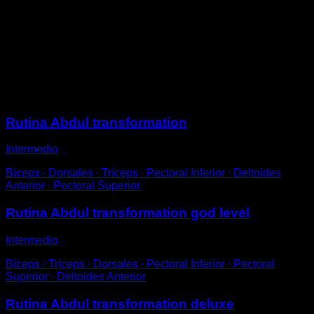
Apoya el empeine de una de tus piernas en el mismo y
adelanta la otra hasta que quedes en posición de
zancada.
Realiza repeticiones flexionando la pierna de delante,
de manera que al extenderla des un pequeño salto.
Sesiones
Rutina Abdul transformation
Intermedio
Bíceps ∙ Dorsales ∙ Tríceps ∙ Pectoral Inferior ∙ Deltoides
Anterior ∙ Pectoral Superior
Rutina Abdul transformation god level
Intermedio
Bíceps ∙ Tríceps ∙ Dorsales ∙ Pectoral Inferior ∙ Pectoral
Superior ∙ Deltoides Anterior
Rutina Abdul transformation deluxe