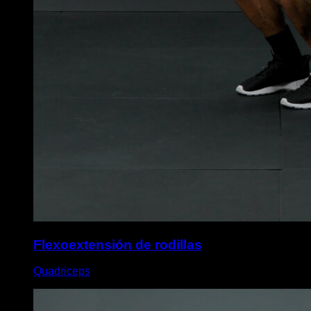
Flexoextensión de rodillas
Quadriceps