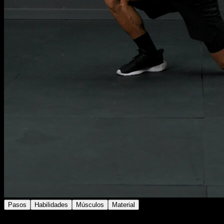
Pasos
Habilidades
Músculos
Material
Colócate de espaldas a un banco o barra baja.