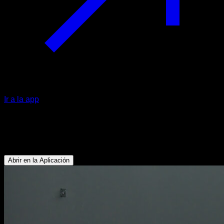
Ir a la app
Bulgarian squat explosiva
Glúteos - Isquiotibiales - Cuádriceps
Abrir en la Aplicación