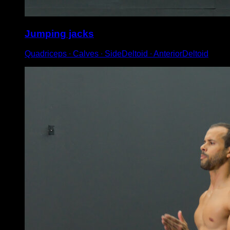
Jumping jacks
Quadriceps ∙ Calves ∙ SideDeltoid ∙ AnteriorDeltoid