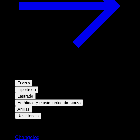
Fuerza
Hipertrofia
Lastrado
Estáticas y movimientos de fuerza
Anillas
Resistencia
Novedades
Changelog