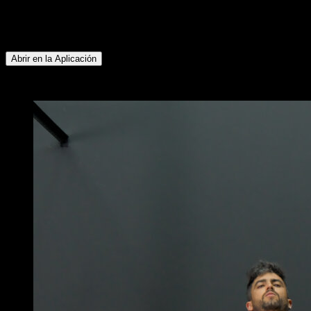
Inferior ∙ Deltoides Posterior ∙ Rotadores Externos ∙ Tríceps ∙
Pectoral Inferior ∙ Glúteos ∙ Isquiotibiales ∙ Cuádriceps ∙
Abdominales ∙ Flexores de Cadera
Abrir en la Aplicación
x
5
RONDAS