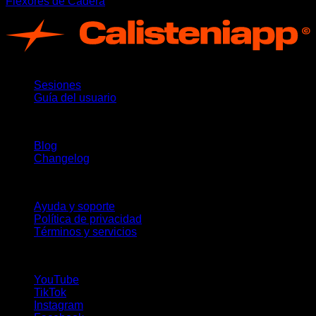
Flexores de Cadera
App
Sesiones
Guía del usuario
Novedades
Blog
Changelog
Soporte
Ayuda y soporte
Política de privacidad
Términos y servicios
¡Síguenos!
YouTube
TikTok
Instagram