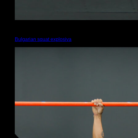
x
15
Bulgarian squat explosiva