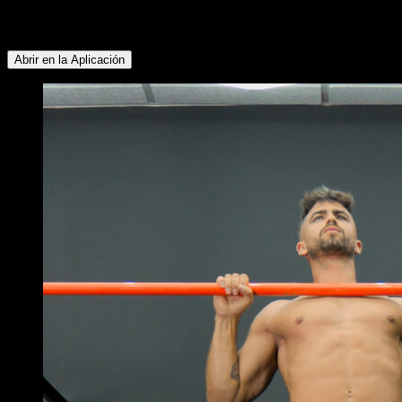
Inferior ∙ Pectoral Superior ∙ Cuádriceps ∙ Glúteos ∙
Isquiotibiales
Abrir en la Aplicación