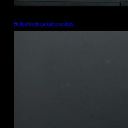
x
20
Hollow body tucked crunches