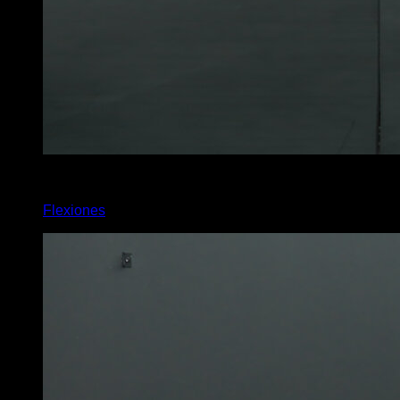
x
20
Flexiones