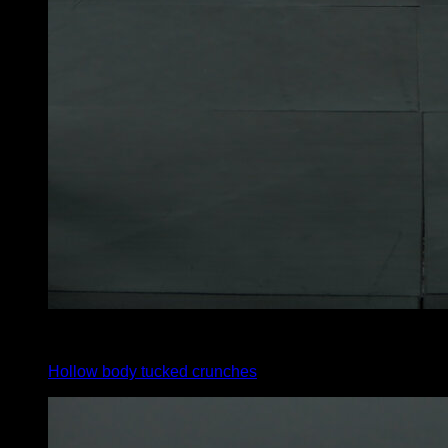
x
20
Hollow body tucked crunches