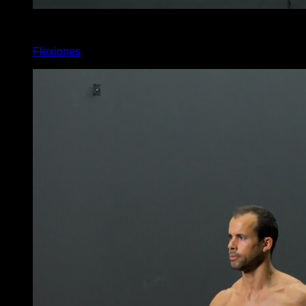
x
20
Flexiones