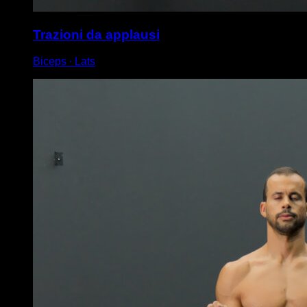
Trazioni da applausi
Biceps ∙ Lats