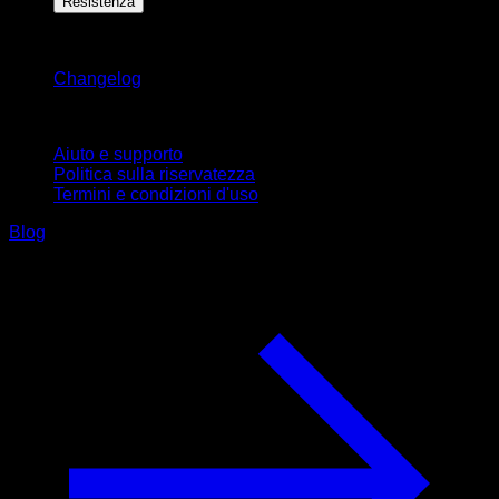
Resistenza
Rimani aggiornato
Changelog
Supporto
Aiuto e supporto
Politica sulla riservatezza
Termini e condizioni d'uso
Blog