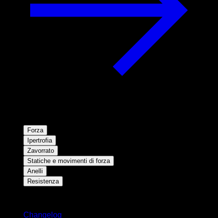
Forza
Ipertrofia
Zavorrato
Statiche e movimenti di forza
Anelli
Resistenza
Rimani aggiornato
Changelog