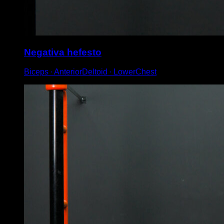
Negativa hefesto
Biceps ∙ AnteriorDeltoid ∙ LowerChest