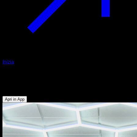
Inizia
Swing e toccare 540
Bicipiti - Addominali - Avambracci - Dorsali - Obliqui
Apri in App