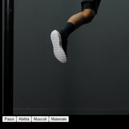
Passi
Abilità
Muscoli
Materiale