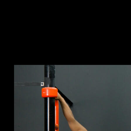
Fai una forte torsione in un angolo superiore alla
paralela rispetto al suolo.
Prova a far allontanare il tuo bacino il più possibile
dalla barra. In questo modo creerai un'inerzia che ti farà
oscillare davvero forte.
Quando sei nella parte posteriore, prepara una gamba
per girare, come se stessi per dare un calcio.
Al passare la barra, tocca con la mano opposta al
movimento.
Potrebbe piacerti anche