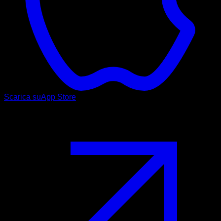
Scarica su
App Store