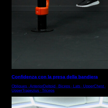
Confidenza con la presa della bandiera
Obliques ∙ AnteriorDeltoid ∙ Biceps ∙ Lats ∙ UpperChest ∙
UpperTrapezius ∙ Triceps