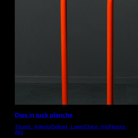
Dips in tuck planche
Triceps ∙ AnteriorDeltoid ∙ LowerChest ∙ HipFlexors ∙
Abs