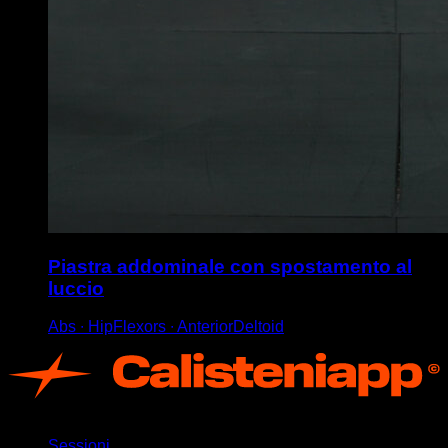
Piastra addominale con spostamento al
luccio
Abs ∙ HipFlexors ∙ AnteriorDeltoid
App
Sessioni