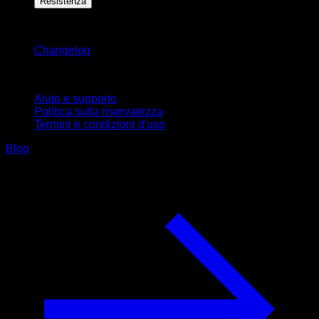
Resistenza
Rimani aggiornato
Changelog
Supporto
Aiuto e supporto
Politica sulla riservatezza
Termini e condizioni d'uso
Blog