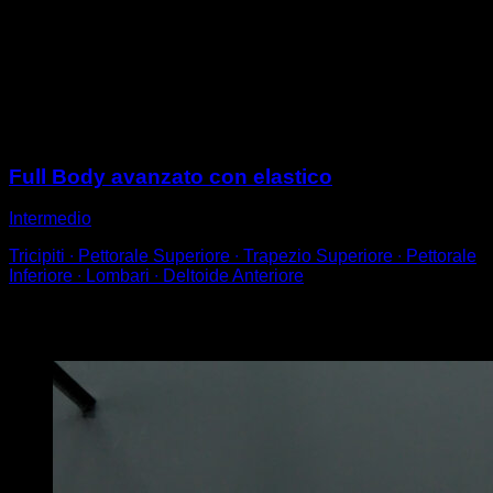
Fissa la banda elastica nelle tue mani alle parallele.
Passala sulla parte superiore della schiena per rendere
più difficile l'esecuzione dei fondi.
Utilizza diversi spessori di banda elastica per regolare
la difficoltà.
Sessioni
Full Body avanzato con elastico
Intermedio
Tricipiti ∙ Pettorale Superiore ∙ Trapezio Superiore ∙ Pettorale
Inferiore ∙ Lombari ∙ Deltoide Anteriore
Potrebbe piacerti anche