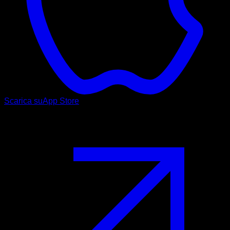
Scarica su
App Store