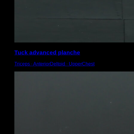
Tuck advanced planche
Triceps ∙ AnteriorDeltoid ∙ UpperChest