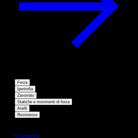
Forza
Ipertrofia
Zavorrato
Statiche e movimenti di forza
Anelli
Resistenza
Rimani aggiornato
Changelog