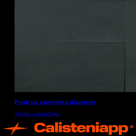
Push up zavorrati a diamante
Triceps ∙ LowerChest