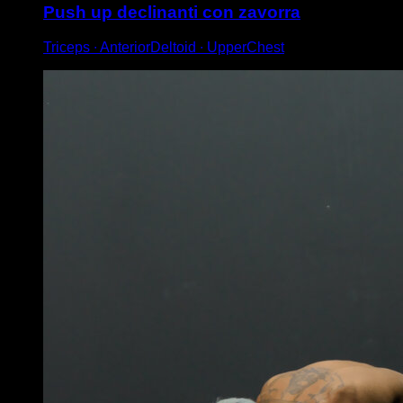
Push up declinanti con zavorra
Triceps ∙ AnteriorDeltoid ∙ UpperChest