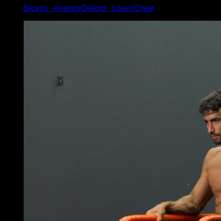
Biceps ∙ AnteriorDeltoid ∙ LowerChest