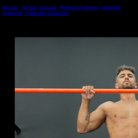
Bicipiti ∙ Tricipiti ∙ Dorsali ∙ Pettorale Inferiore ∙ Deltoide
Anteriore ∙ Pettorale Superiore
Potrebbe piacerti anche