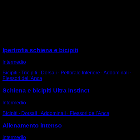
Posizionati con una presa supina e la mascella sopra
la barra.
Esegui ripetizioni all'indietro cercando di abbassare il
meno possibile, come se il movimento fosse
orizzontale.
Sessioni
Ipertrofia schiena e bicipiti
Intermedio
Bicipiti ∙ Tricipiti ∙ Dorsali ∙ Pettorale Inferiore ∙ Addominali ∙
Flessori dell'Anca
Schiena e bicipiti Ultra Instinct
Intermedio
Bicipiti ∙ Dorsali ∙ Addominali ∙ Flessori dell'Anca
Allenamento intenso
Intermedio