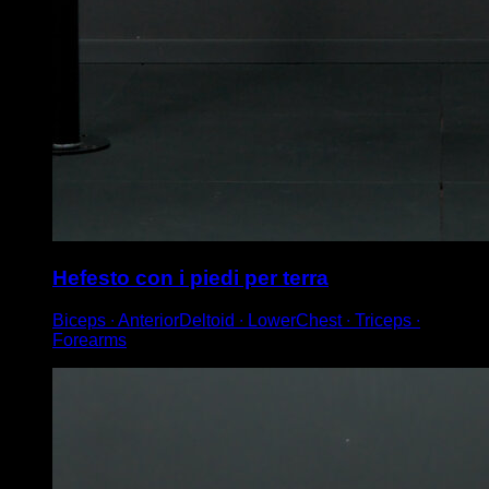
Hefesto con i piedi per terra
Biceps ∙ AnteriorDeltoid ∙ LowerChest ∙ Triceps ∙
Forearms