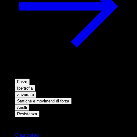
Forza
Ipertrofia
Zavorrato
Statiche e movimenti di forza
Anelli
Resistenza
Rimani aggiornato
Changelog