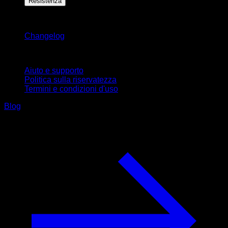
Resistenza
Rimani aggiornato
Changelog
Supporto
Aiuto e supporto
Politica sulla riservatezza
Termini e condizioni d'uso
Blog