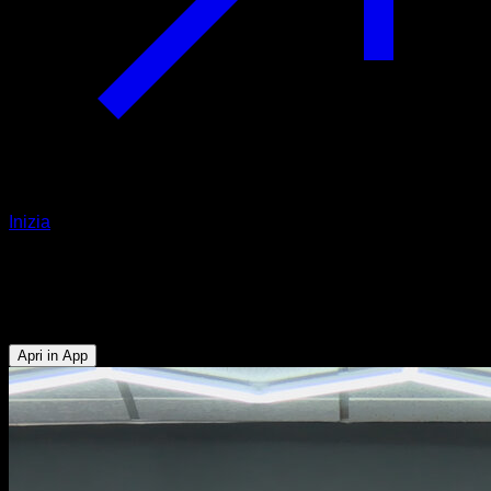
Inizia
Headbangers
Bicipiti - Dorsali - Addominali
Apri in App