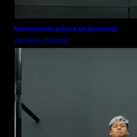
Retroversione pelvica sul pavimento
Abs ∙ Glutes ∙ Hamstrings