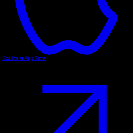
Scarica su
App Store