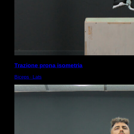
Trazione prona isometria
Biceps ∙ Lats