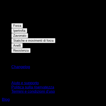
Forza
Ipertrofia
Zavorrato
Statiche e movimenti di forza
Anelli
Resistenza
Rimani aggiornato
Changelog
Supporto
Aiuto e supporto
Politica sulla riservatezza
Termini e condizioni d'uso
Blog