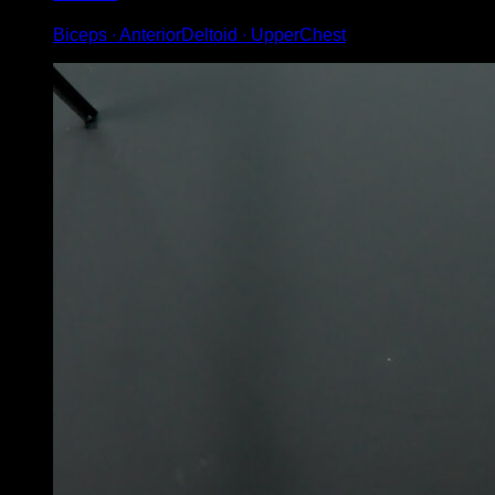
Biceps ∙ AnteriorDeltoid ∙ UpperChest