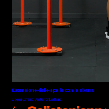
Estensione delle spalle con la sbarra
UpperChest ∙ AnteriorDeltoid