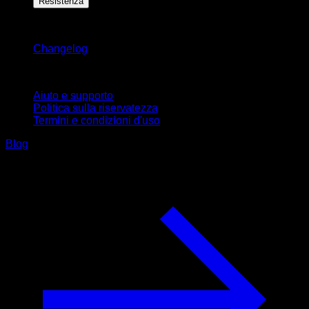
Resistenza
Rimani aggiornato
Changelog
Supporto
Aiuto e supporto
Politica sulla riservatezza
Termini e condizioni d'uso
Blog