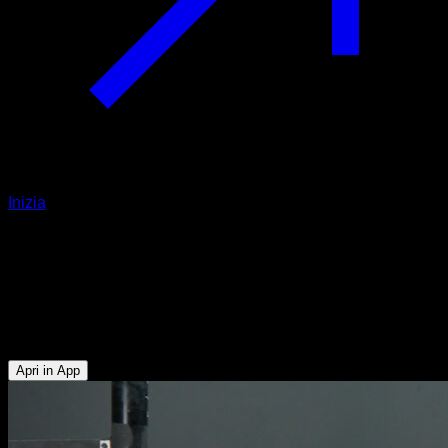
Inizia
Confidenza con la presa della
bandiera
Obliqui - Deltoide Anteriore - Bicipiti - Dorsali - Pettorale
Superiore - Trapezio Superiore - Tricipiti
Apri in App