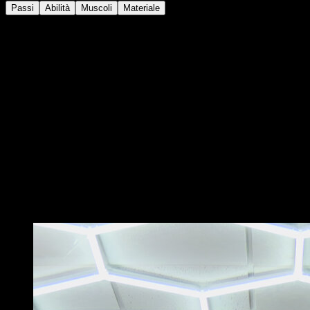
Passi
Abilità
Muscoli
Materiale
Su una sbarra a spalliera o sbarra verticale.
Posiziona una mano ad un'altezza superiore alla tua
testa e l'altra all'altezza della tua vita.
Prova ad avere il braccio inferiore completamente
bloccato e usalo come punto di appoggio, mentre
quello superiore sia leggermente flesso.
Cerca di aprire le gambe e di lasciarle in aria mentre
rimani di fronte alle barre per verificare come sarebbe
la presa per una bandiera.
Se stai oscillando da una parte, modifica la posizione
del braccio inferiore a sinistra o a destra fino a trovare
l'equilibrio.
Potrebbe piacerti anche