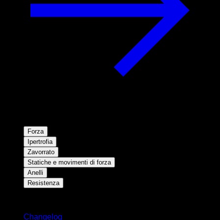
Forza
Ipertrofia
Zavorrato
Statiche e movimenti di forza
Anelli
Resistenza
Rimani aggiornato
Changelog