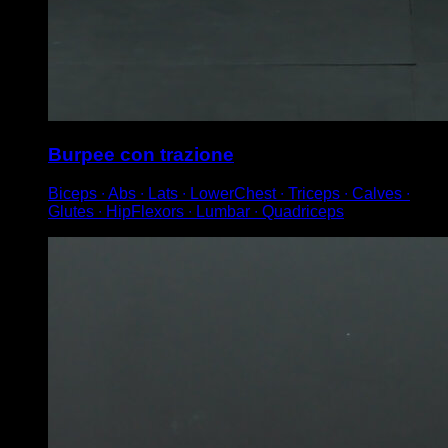
Burpee con trazione
Biceps ∙ Abs ∙ Lats ∙ LowerChest ∙ Triceps ∙ Calves ∙
Glutes ∙ HipFlexors ∙ Lumbar ∙ Quadriceps