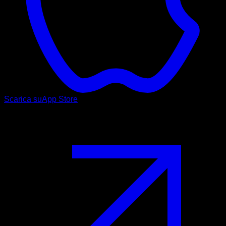
Scarica su
App Store