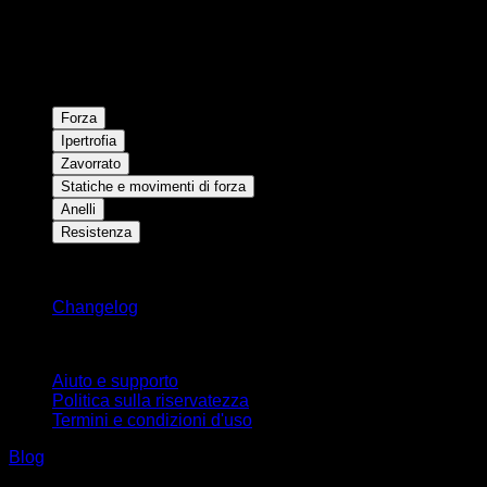
Forza
Ipertrofia
Zavorrato
Statiche e movimenti di forza
Anelli
Resistenza
Rimani aggiornato
Changelog
Supporto
Aiuto e supporto
Politica sulla riservatezza
Termini e condizioni d'uso
Blog