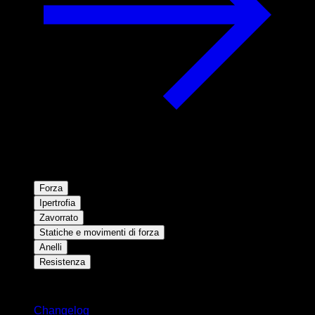
Forza
Ipertrofia
Zavorrato
Statiche e movimenti di forza
Anelli
Resistenza
Rimani aggiornato
Changelog