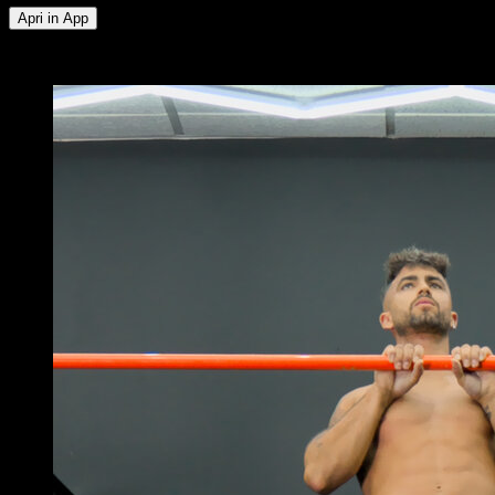
Apri in App
x
6
GIRI