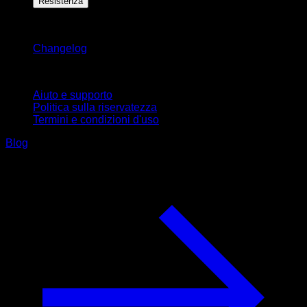
Resistenza
Rimani aggiornato
Changelog
Supporto
Aiuto e supporto
Politica sulla riservatezza
Termini e condizioni d'uso
Blog