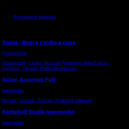
x
10
Piegamenti diamanti
Potrebbe piacerti anche
Sonia - Basi e cardio a casa
Principiante
Quadricipiti ∙ Glutei ∙ Muscoli Posteriori della Coscia ∙
Lombari ∙ Tricipiti ∙ Pettorale Inferiore
Italian Superset Pull
Intermedio
Bicipiti ∙ Dorsali ∙ Tricipiti ∙ Pettorale Inferiore
Kettlebell Spalle Intermedio
Intermedio