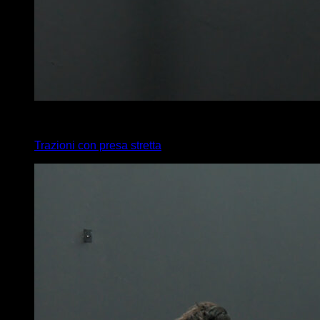
x
8
Trazioni con presa stretta