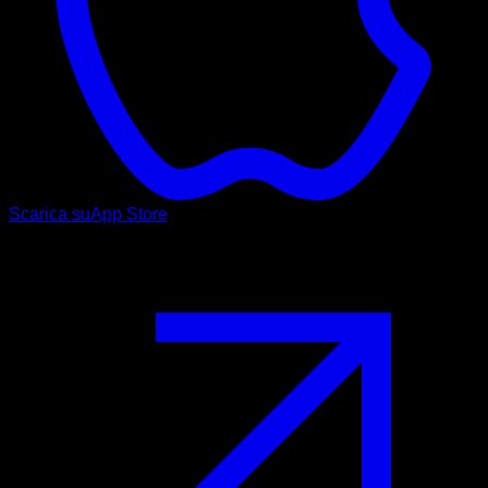
Scarica su
App Store