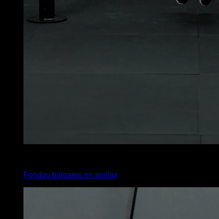
4
x
10
Fondos búlgaros en anillas