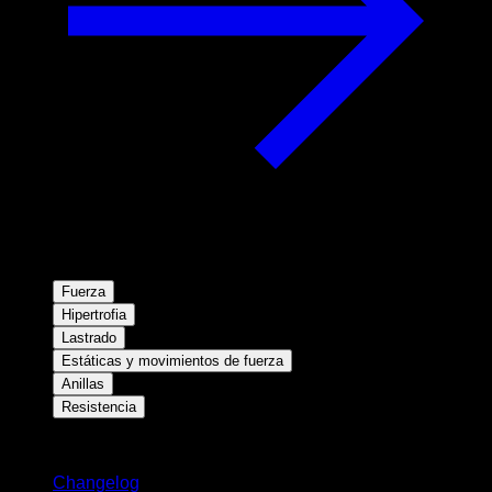
Fuerza
Hipertrofia
Lastrado
Estáticas y movimientos de fuerza
Anillas
Resistencia
Novedades
Changelog