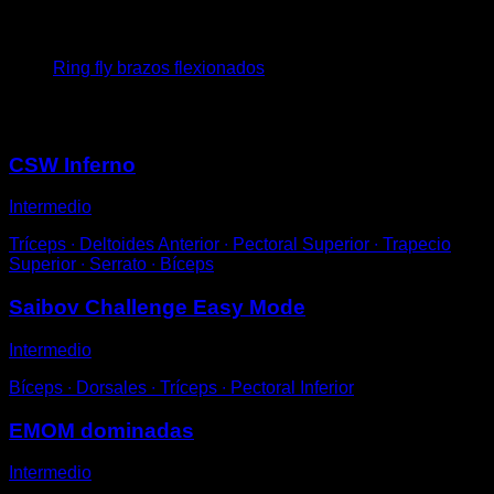
4
x
10
Ring fly brazos flexionados
Puede que te interese
CSW Inferno
Intermedio
Tríceps ∙ Deltoides Anterior ∙ Pectoral Superior ∙ Trapecio
Superior ∙ Serrato ∙ Bíceps
Saibov Challenge Easy Mode
Intermedio
Bíceps ∙ Dorsales ∙ Tríceps ∙ Pectoral Inferior
EMOM dominadas
Intermedio