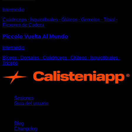
Intermedio
Cuádriceps ∙ Isquiotibiales ∙ Glúteos ∙ Gemelos ∙ Tibial ∙
Flexores de Cadera
Piccolo Vuelta Al Mundo
Intermedio
Bíceps ∙ Dorsales ∙ Cuádriceps ∙ Glúteos ∙ Isquiotibiales ∙
Tríceps
App
Sesiones
Guía del usuario
Novedades
Blog
Changelog