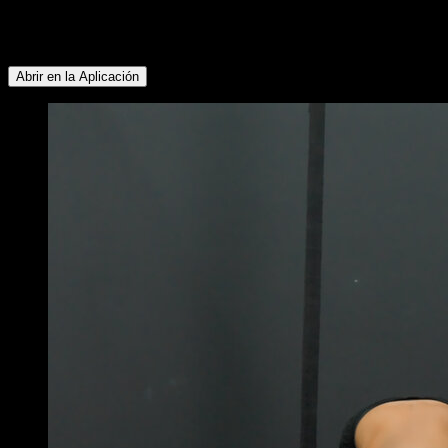
siguientes grupos musculares: Tríceps ∙ Deltoides Anterior ∙
Pectoral Superior ∙ Trapecio Superior ∙ Serrato ∙ Abdominales
∙ Rotadores Externos ∙ Pectoral Inferior
Abrir en la Aplicación