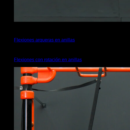
4
x
10
Flexiones arqueras en anillas
4
x
10
Flexiones con rotación en anillas