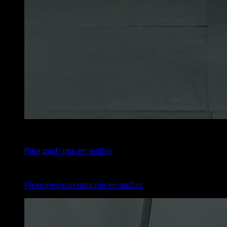
4
x
12
Pike push ups en anillas
4
x
10
Flexiones con rotación en anillas