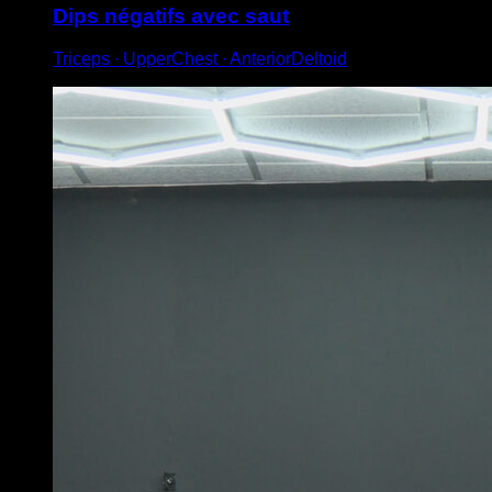
Dips négatifs avec saut
Triceps ∙ UpperChest ∙ AnteriorDeltoid