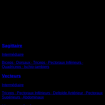
et tes hanches.
Place-toi dos au banc avec les mains sur le bord.
Réalise des dips en descendant jusqu’à atteindre ou
dépasser légèrement les 90º.
Un exercice très simple de préparation pour les dips
aux barres parallèles.
Sessions
Sagittaire
Intermédiaire
Biceps ∙ Dorsaux ∙ Triceps ∙ Pectoraux Inférieurs ∙
Quadriceps ∙ Ischio-jambiers
Vecteurs
Intermédiaire
Triceps ∙ Pectoraux Inférieurs ∙ Deltoïde Antérieur ∙ Pectoraux
Supérieurs ∙ Abdominaux