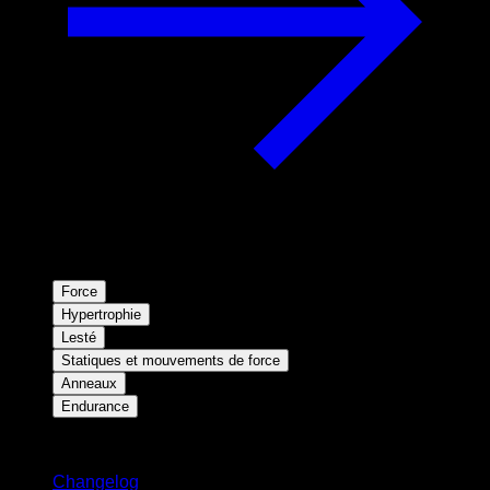
Force
Hypertrophie
Lesté
Statiques et mouvements de force
Anneaux
Endurance
Restez informé
Changelog