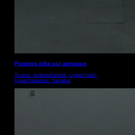
Pompes pike sur anneaux
Triceps ∙ AnteriorDeltoid ∙ UpperChest ∙
UpperTrapezius ∙ Serratus