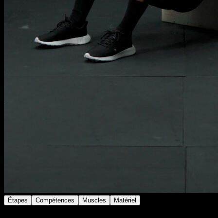
Étapes
Compétences
Muscles
Matériel
Sur un banc dont la hauteur se situe entre tes genoux