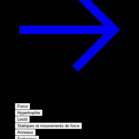
Force
Hypertrophie
Lesté
Statiques et mouvements de force
Anneaux
Endurance