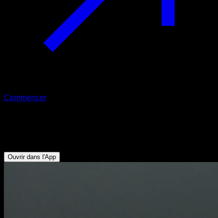
Commencer
Dips sur banc
Triceps - Pectoraux Inférieurs
Ouvrir dans l'App