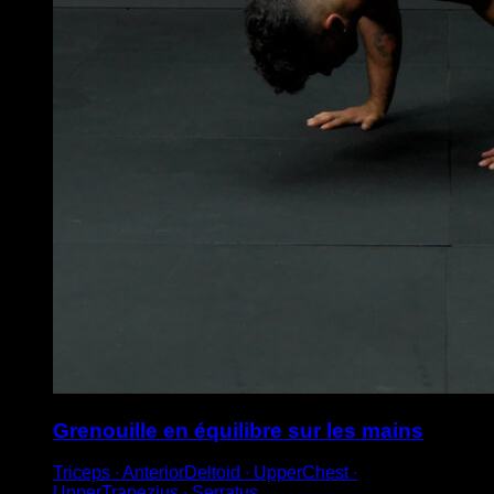
Grenouille en équilibre sur les mains
Triceps ∙ AnteriorDeltoid ∙ UpperChest ∙
UpperTrapezius ∙ Serratus