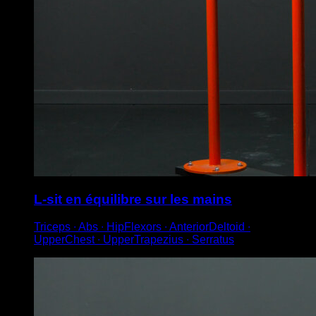
L-sit en équilibre sur les mains
Triceps ∙ Abs ∙ HipFlexors ∙ AnteriorDeltoid ∙
UpperChest ∙ UpperTrapezius ∙ Serratus