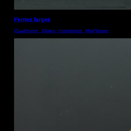
Fentes larges
Quadriceps ∙ Glutes ∙ Hamstrings ∙ HipFlexors