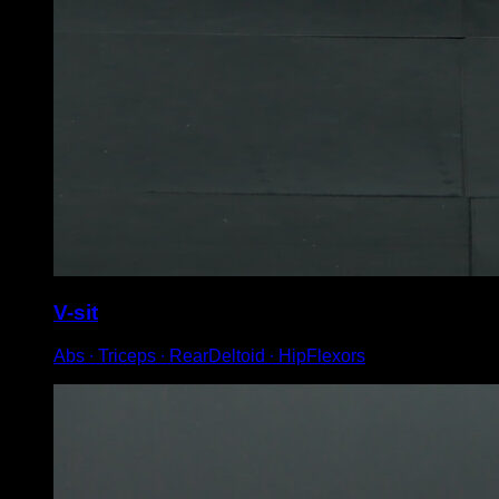
V-sit
Abs ∙ Triceps ∙ RearDeltoid ∙ HipFlexors