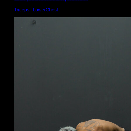
Triceps ∙ LowerChest