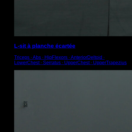
L-sit à planche écartée
Triceps ∙ Abs ∙ HipFlexors ∙ AnteriorDeltoid ∙
LowerChest ∙ Serratus ∙ UpperChest ∙ UpperTrapezius