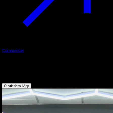
Commencer
Élévations de jambes aux anneaux
Triceps - Abdominaux - Fléchisseurs de Hanche - Pectoraux
Inférieurs
Ouvrir dans l'App