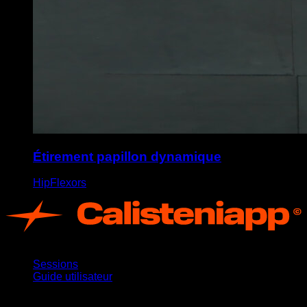
Étirement papillon dynamique
HipFlexors
App
Sessions
Guide utilisateur
Restez informé