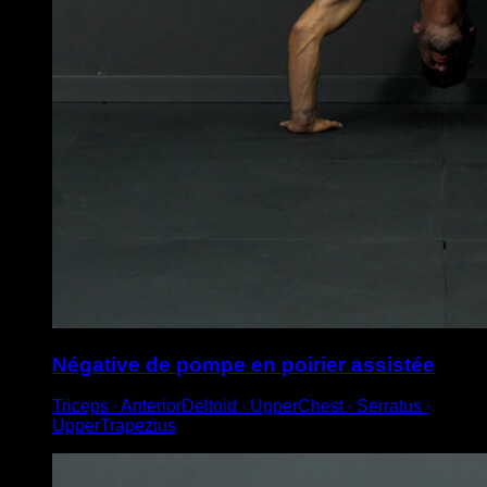
Négative de pompe en poirier assistée
Triceps ∙ AnteriorDeltoid ∙ UpperChest ∙ Serratus ∙
UpperTrapezius