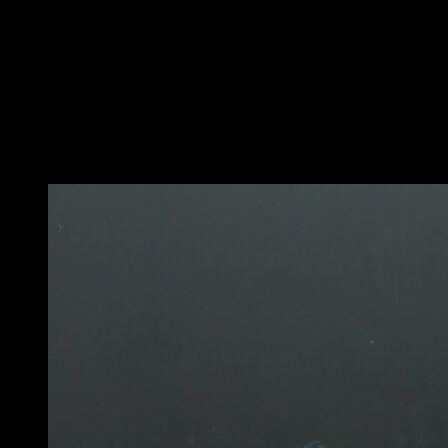
Place-toi sur les anneaux en soutenant ton poids avec
les bras verrouillés
Lève les jambes jusqu’à former un angle droit en
essayant de ne pas les fléchir
Reviens à la position initiale pour compléter une
répétition
Vous pourriez aussi aimer