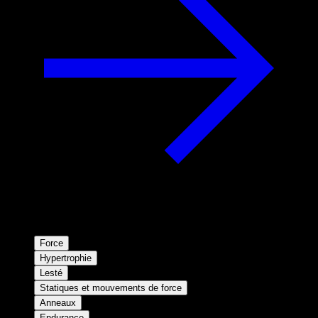
Force
Hypertrophie
Lesté
Statiques et mouvements de force
Anneaux
Endurance