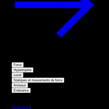
Force
Hypertrophie
Lesté
Statiques et mouvements de force
Anneaux
Endurance
Restez informé
Changelog