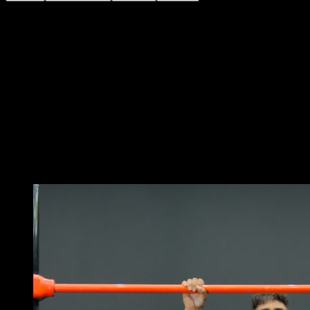
Effectue un balancement à la barre.
Lorsque tu arrives vers l’arrière, ramène les genoux
vers la poitrine.
Lâche la barre et tourne-toi jusqu’à te retrouver de côté,
en effectuant presque une rotation de 360º.
La rotation doit commencer juste avant de lâcher la
barre pour que tu puisses l’exécuter avec fluidité.
Fais-le du côté qui te semble le plus naturel et atterris
avec les jambes serrées, sans trop t’éloigner de la
barre.
Vous pourriez aussi aimer