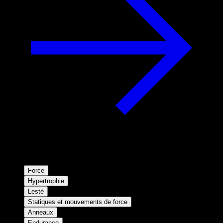
Force
Hypertrophie
Lesté
Statiques et mouvements de force
Anneaux
Endurance