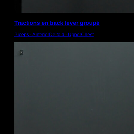
Tractions en back lever groupé
Biceps ∙ AnteriorDeltoid ∙ UpperChest