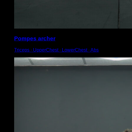
Pompes archer
Triceps ∙ UpperChest ∙ LowerChest ∙ Abs