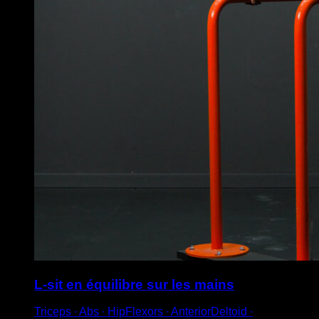
L-sit en équilibre sur les mains
Triceps ∙ Abs ∙ HipFlexors ∙ AnteriorDeltoid ∙