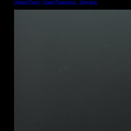
UpperChest ∙ UpperTrapezius ∙ Serratus