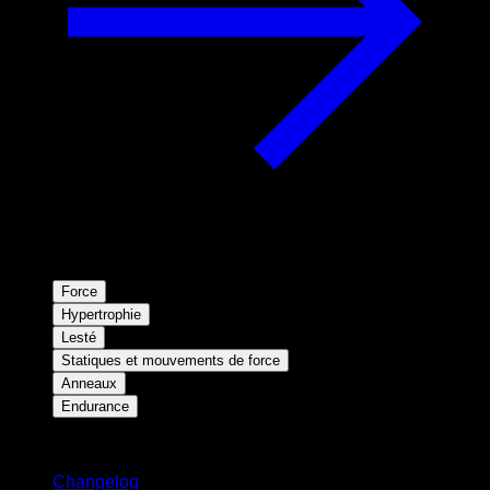
Force
Hypertrophie
Lesté
Statiques et mouvements de force
Anneaux
Endurance
Restez informé
Changelog