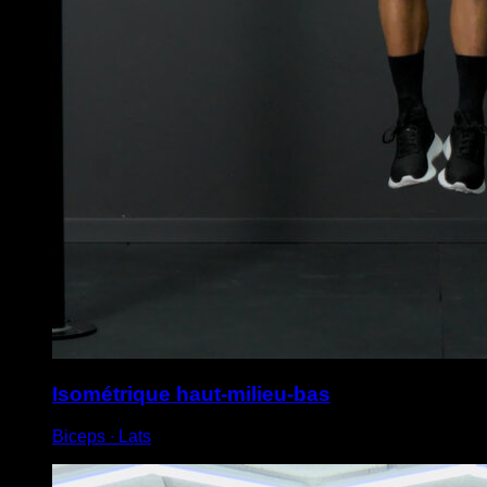
Isométrique haut-milieu-bas
Biceps ∙ Lats