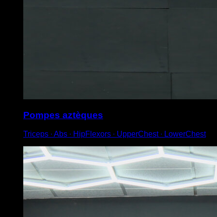
Pompes aztèques
Triceps ∙ Abs ∙ HipFlexors ∙ UpperChest ∙ LowerChest