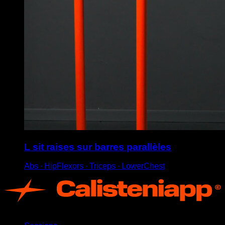
L sit raises sur barres parallèles
Abs ∙ HipFlexors ∙ Triceps ∙ LowerChest
App