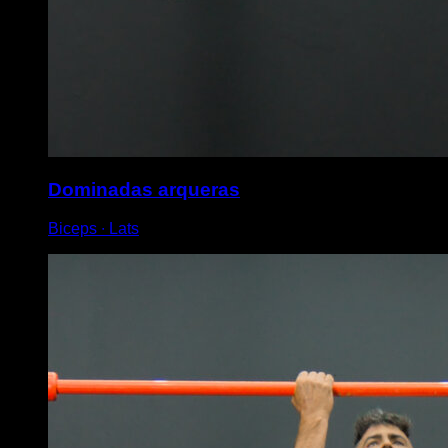
Dominadas arqueras
Biceps ∙ Lats