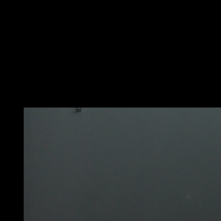
Cuando vayas llegando a la parte de atrás, eleva
rodillas al pecho.
Suelta la barra y gira hasta quedar mirando hacia un
lado, casi completando un giro de 360º
El giro debe empezar un poco antes de soltar la barra
para que lo realices con soltura.
Hazlo hacia el lado que te salga más natural y cae con
piernas juntas, sin alejarte demasiado de la barra.
Puede que te interese