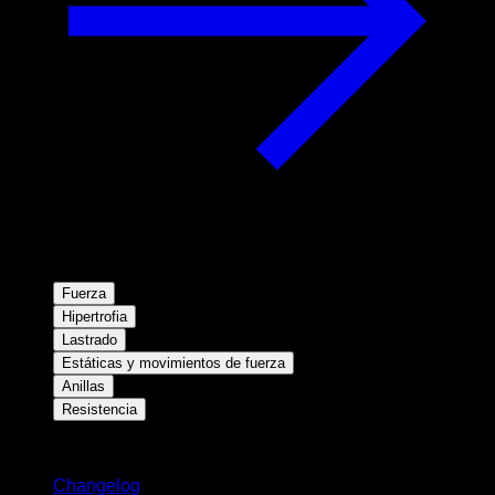
Fuerza
Hipertrofia
Lastrado
Estáticas y movimientos de fuerza
Anillas
Resistencia
Novedades
Changelog