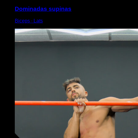
Dominadas supinas
Biceps ∙ Lats