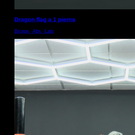
Dragon flag a 1 pierna
Biceps ∙ Abs ∙ Lats