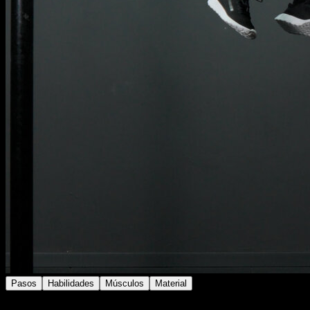
Pasos
Habilidades
Músculos
Material
Realiza un balanceo en barra.