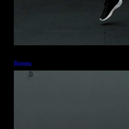
x
50
Burpees