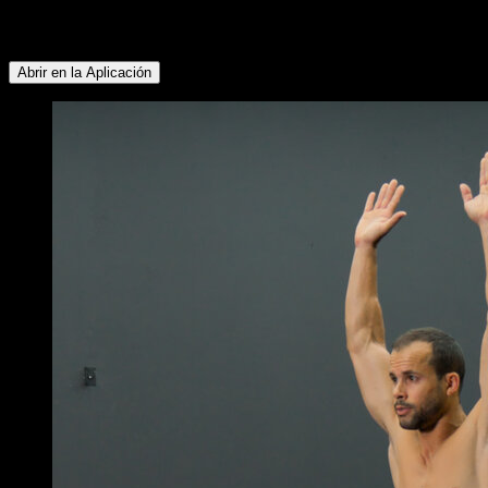
Gemelos ∙ Glúteos ∙ Lumbares ∙ Isquiotibiales ∙ Deltoides
Lateral ∙ Deltoides Anterior
Abrir en la Aplicación