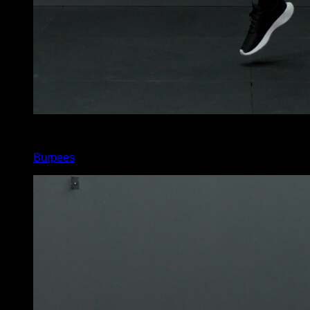
x
40
Burpees