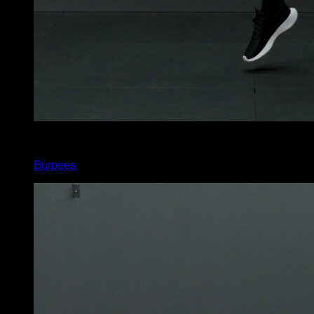
x
30
Burpees