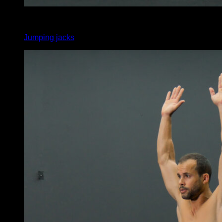
x
50
Jumping jacks