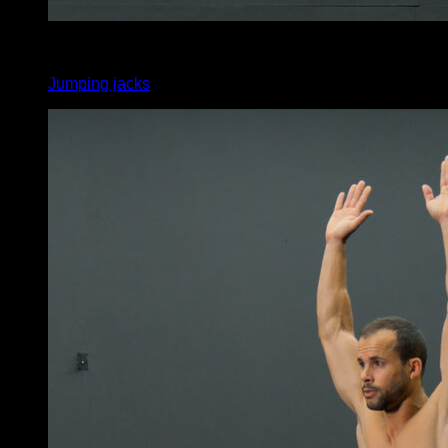
x
40
Jumping jacks