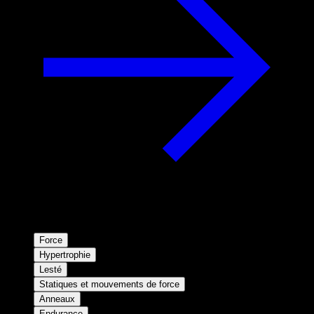
Force
Hypertrophie
Lesté
Statiques et mouvements de force
Anneaux
Endurance