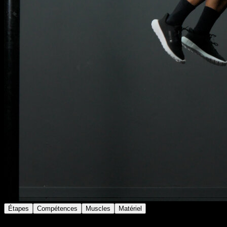
Étapes
Compétences
Muscles
Matériel
Effectue une balançoire à la barre