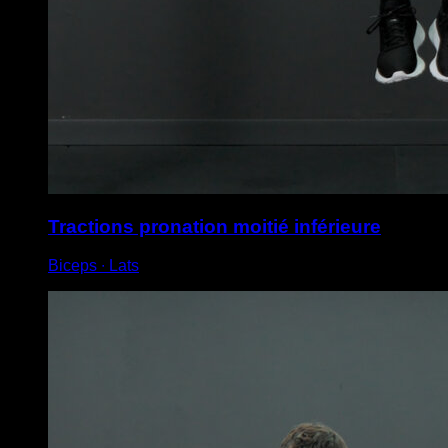
Tractions pronation moitié inférieure
Biceps ∙ Lats