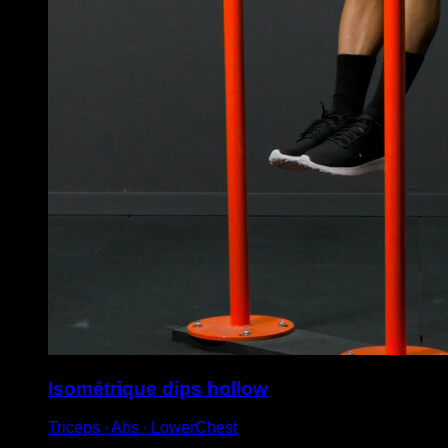
Isométrique dips hollow
Triceps ∙ Abs ∙ LowerChest