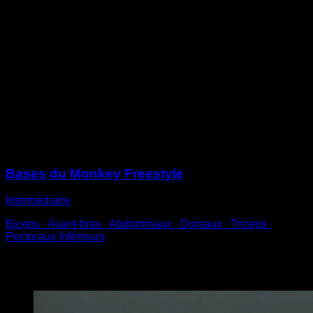
Lorsque tu arrives vers l’arrière, ramène les genoux à
la poitrine
Lâche la barre et pivote jusqu’à te retrouver dos à la
barre
La rotation doit commencer juste avant de lâcher la
barre pour que tu puisses l’exécuter avec aisance
Fais-le du côté qui te semble le plus naturel et atterris
avec les jambes serrées, sans trop t’éloigner de la
barre
Sessions
Bases du Monkey Freestyle
Intermédiaire
Biceps ∙ Avant-bras ∙ Abdominaux ∙ Dorsaux ∙ Triceps ∙
Pectoraux Inférieurs
Vous pourriez aussi aimer