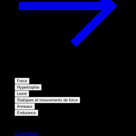
Force
Hypertrophie
Lesté
Statiques et mouvements de force
Anneaux
Endurance
Restez informé
Changelog