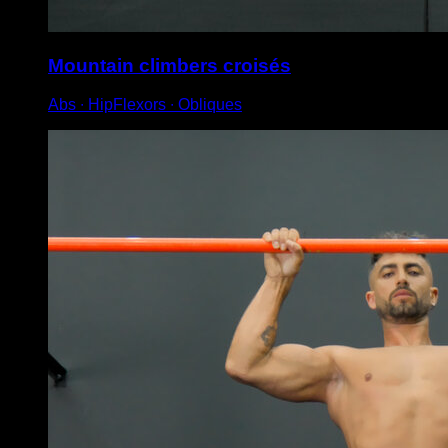
Mountain climbers croisés
Abs ∙ HipFlexors ∙ Obliques