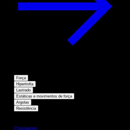
Força
Hipertrofia
Lastrado
Estáticas e movimentos de força
Argolas
Resistência
Mantenha-se atualizado
Changelog