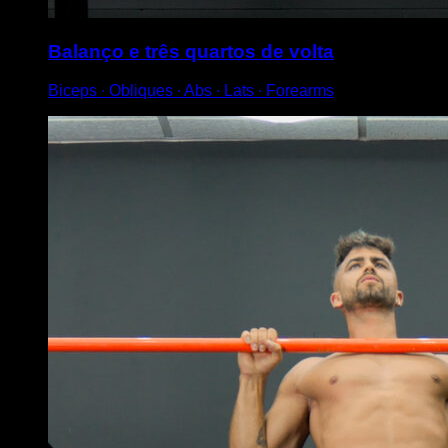
Balanço e três quartos de volta
Biceps ∙ Obliques ∙ Abs ∙ Lats ∙ Forearms