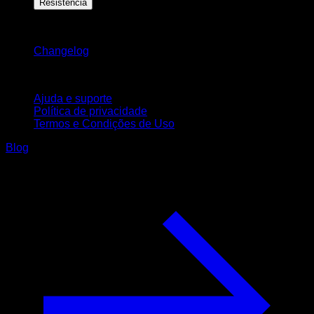
Resistência
Mantenha-se atualizado
Changelog
Suporte
Ajuda e suporte
Política de privacidade
Termos e Condições de Uso
Blog