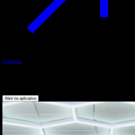
Começar
Balanço e meia volta
Bíceps - Oblíquos - Abdominais - Antebraços - Dorsais
Abrir no aplicativo