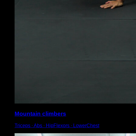
Mountain climbers
Triceps ∙ Abs ∙ HipFlexors ∙ LowerChest