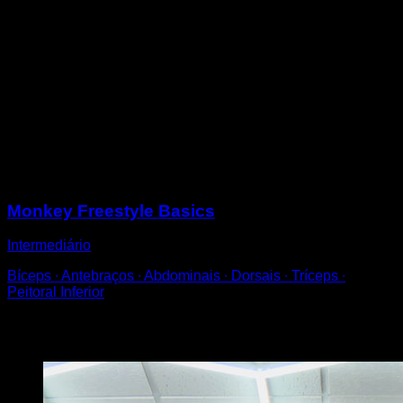
Realize um balanço na barra.
Quando você estiver chegando à parte de trás, levante
os joelhos até o peito.
Solte a barra e gire até ficar de costas para ela.
A rotação deve começar um pouco antes de soltar a
barra para que seja feita com desenvoltura.
Faça-o para o lado que lhe pareça mais natural e
desça com as pernas juntas, sem se afastar demasiado
da barra.
Sessões
Monkey Freestyle Basics
Intermediário
Bíceps ∙ Antebraços ∙ Abdominais ∙ Dorsais ∙ Tríceps ∙
Peitoral Inferior
Você também pode gostar