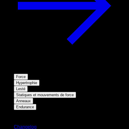
Force
Hypertrophie
Lesté
Statiques et mouvements de force
Anneaux
Endurance
Restez informé
Changelog