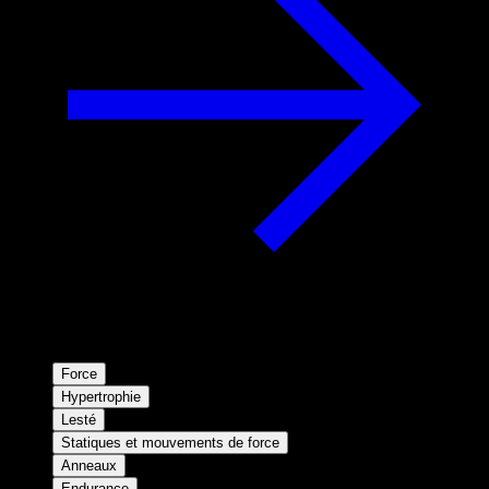
Force
Hypertrophie
Lesté
Statiques et mouvements de force
Anneaux
Endurance