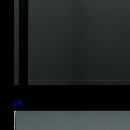
3
x
3
180º