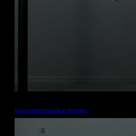
3
x
1
Balancement tornado et demi-tour