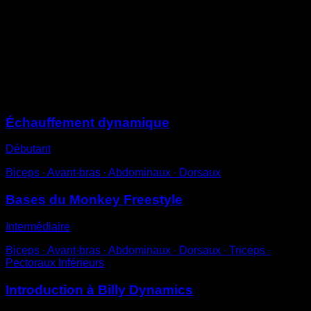
l’avant, comme si tu allais donner un coup de pied avec
la plante du pied à quelqu’un qui serait en face.
Suis l’élan et lorsque tu es à l’arrière de la barre, fais
un petit ajustement avec les mains, donne une légère
traction et recommence.
Sessions
Échauffement dynamique
Débutant
Biceps ∙ Avant-bras ∙ Abdominaux ∙ Dorsaux
Bases du Monkey Freestyle
Intermédiaire
Biceps ∙ Avant-bras ∙ Abdominaux ∙ Dorsaux ∙ Triceps ∙
Pectoraux Inférieurs
Introduction à Billy Dynamics