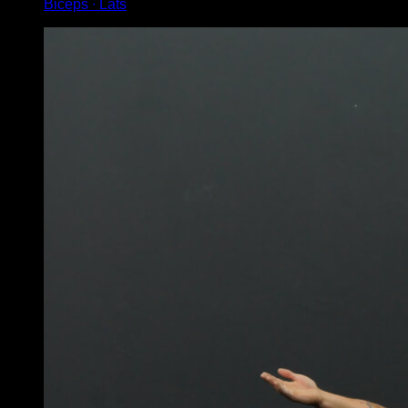
Biceps ∙ Lats