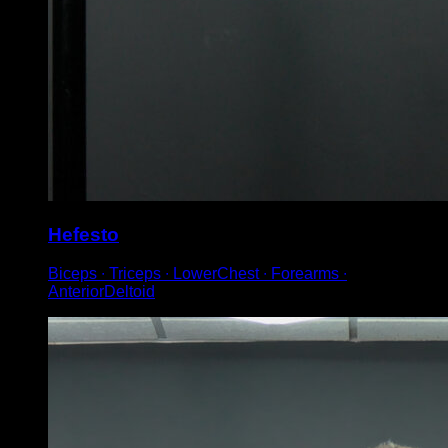
Hefesto
Biceps ∙ Triceps ∙ LowerChest ∙ Forearms ∙
AnteriorDeltoid