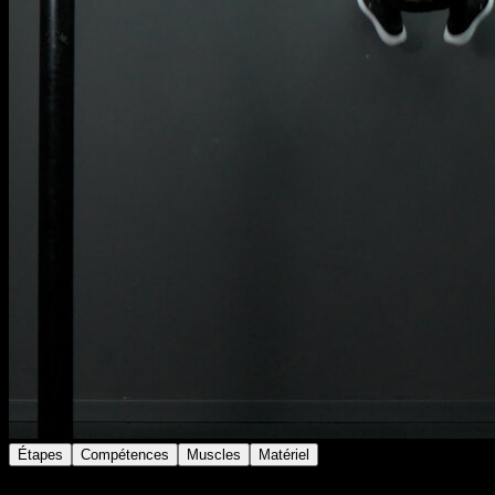
Étapes
Compétences
Muscles
Matériel
Suspends-toi à la barre et lance les jambes vers