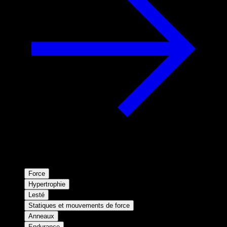
Force
Hypertrophie
Lesté
Statiques et mouvements de force
Anneaux
Endurance