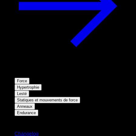
Force
Hypertrophie
Lesté
Statiques et mouvements de force
Anneaux
Endurance
Restez informé
Changelog