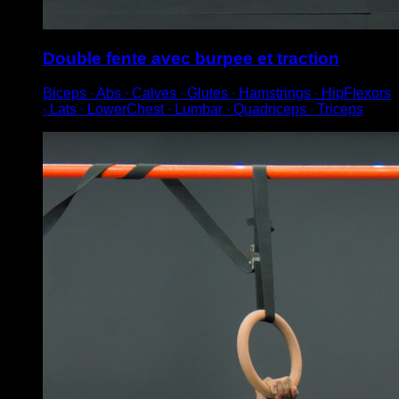
Double fente avec burpee et traction
Biceps ∙ Abs ∙ Calves ∙ Glutes ∙ Hamstrings ∙ HipFlexors
∙ Lats ∙ LowerChest ∙ Lumbar ∙ Quadriceps ∙ Triceps