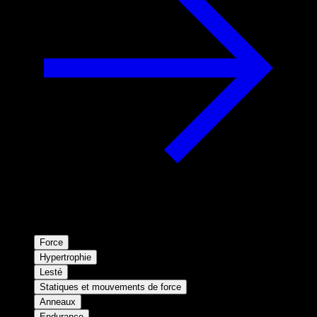
Force
Hypertrophie
Lesté
Statiques et mouvements de force
Anneaux
Endurance