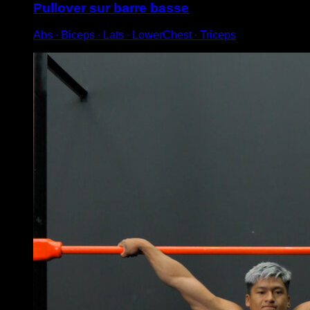
Pullover sur barre basse
Abs ∙ Biceps ∙ Lats ∙ LowerChest ∙ Triceps