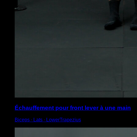
Échauffement pour front lever à une main
Biceps ∙ Lats ∙ LowerTrapezius