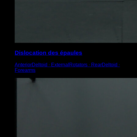
Dislocation des épaules
AnteriorDeltoid ∙ ExternalRotators ∙ RearDeltoid ∙
Forearms