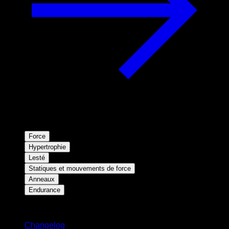
Force
Hypertrophie
Lesté
Statiques et mouvements de force
Anneaux
Endurance
Restez informé
Changelog