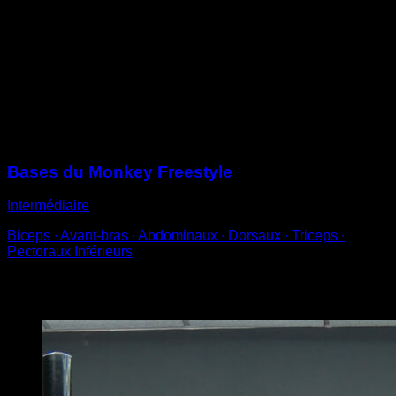
Lorsque tout ton corps est passé de l’autre côté, utilise
une rotation de hanche pour faire un demi-tour et
changer de direction
Change rapidement la prise des mains pendant le
mouvement, lorsque tu apprends tu peux effectuer le
changement de mains de façon séquentielle
Sessions
Bases du Monkey Freestyle
Intermédiaire
Biceps ∙ Avant-bras ∙ Abdominaux ∙ Dorsaux ∙ Triceps ∙
Pectoraux Inférieurs
Vous pourriez aussi aimer