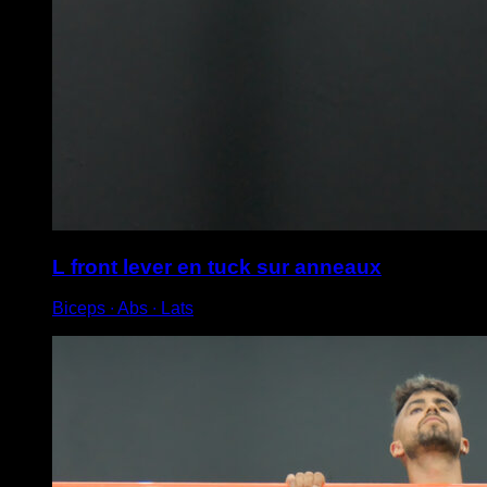
L front lever en tuck sur anneaux
Biceps ∙ Abs ∙ Lats