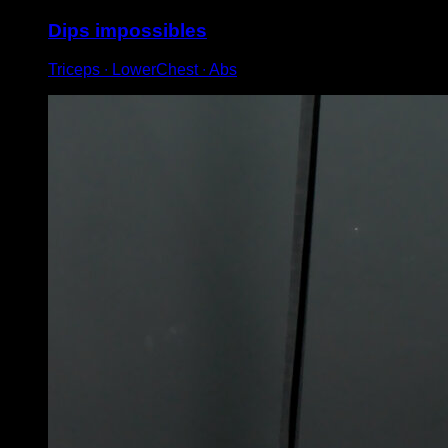
Dips impossibles
Triceps ∙ LowerChest ∙ Abs