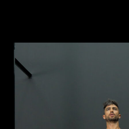
rapprochées.
Il n'est pas nécessaire que les mains se touchent car
parfois cette position peut causer des problèmes aux
poignets.
Vous pourriez aussi aimer