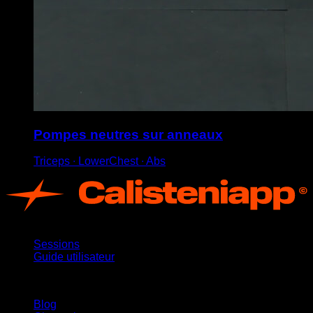
Pompes neutres sur anneaux
Triceps ∙ LowerChest ∙ Abs
App
Sessions
Guide utilisateur
Restez informé
Blog