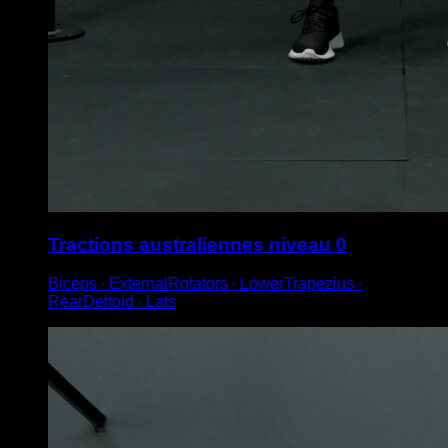
Tractions australiennes niveau 0
Biceps ∙ ExternalRotators ∙ LowerTrapezius ∙
RearDeltoid ∙ Lats