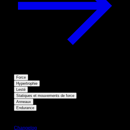
Force
Hypertrophie
Lesté
Statiques et mouvements de force
Anneaux
Endurance
Restez informé
Changelog