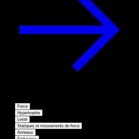
Force
Hypertrophie
Lesté
Statiques et mouvements de force
Anneaux
Endurance