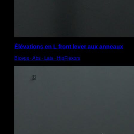
Élévations en L front lever aux anneaux
Biceps ∙ Abs ∙ Lats ∙ HipFlexors