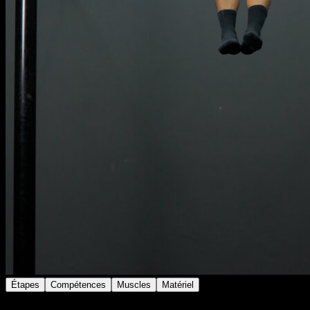
Étapes
Compétences
Muscles
Matériel
Comme le muscle up mais avec les mains