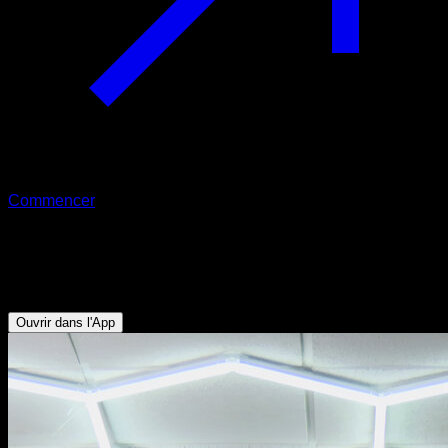
Commencer
Muscle up prise serrée
Biceps - Triceps - Dorsaux - Pectoraux Inférieurs
Ouvrir dans l'App