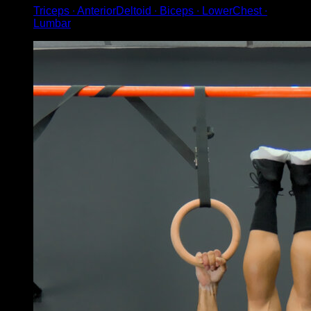
Triceps ∙ AnteriorDeltoid ∙ Biceps ∙ LowerChest ∙
Lumbar