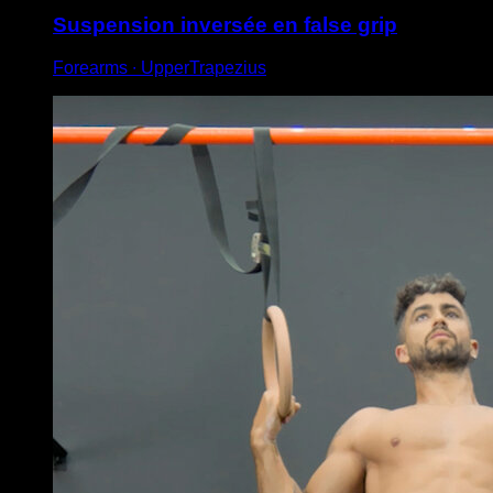
Suspension inversée en false grip
Forearms ∙ UpperTrapezius