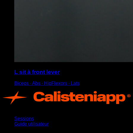
L sit à front lever
Biceps ∙ Abs ∙ HipFlexors ∙ Lats
App
Sessions
Guide utilisateur