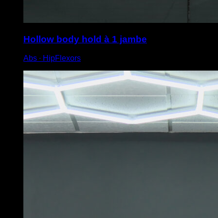
Hollow body hold à 1 jambe
Abs ∙ HipFlexors