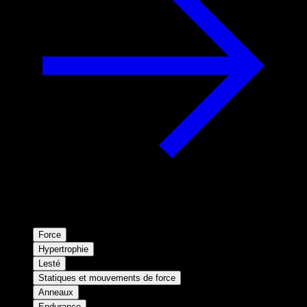
Force
Hypertrophie
Lesté
Statiques et mouvements de force
Anneaux
Endurance