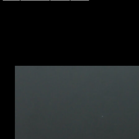
Effectue un balancement à la barre.
Lorsque tu arrives vers l’arrière, croise les mains de
façon à ce qu’une soit en prise supine et l’autre en
prise pronation, cela te fera commencer une rotation.
Quand tu es à nouveau devant la barre, tire avec les
bras et effectue trois quarts de tour (270º), en retombant
au sol avec les jambes serrées.
Vous pourriez aussi aimer