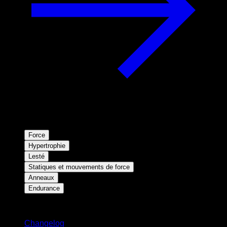
Force
Hypertrophie
Lesté
Statiques et mouvements de force
Anneaux
Endurance
Restez informé
Changelog