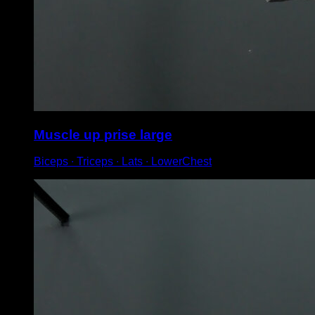
Muscle up prise large
Biceps ∙ Triceps ∙ Lats ∙ LowerChest