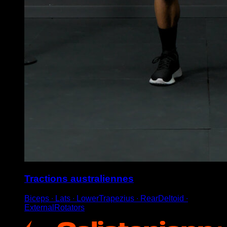
Tractions australiennes
Biceps ∙ Lats ∙ LowerTrapezius ∙ RearDeltoid ∙
ExternalRotators