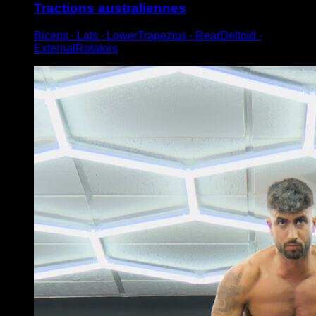
Tractions australiennes
Biceps ∙ Lats ∙ LowerTrapezius ∙ RearDeltoid ∙
ExternalRotators