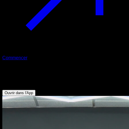
Commencer
L sit à front lever avancé en tuck
Abdominaux - Fléchisseurs de Hanche - Dorsaux - Biceps
Ouvrir dans l'App