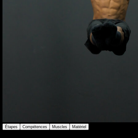
Étapes
Compétences
Muscles
Matériel
Depuis la position de L sit à la barre