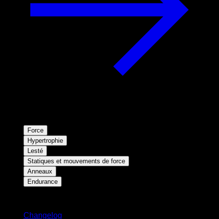
Force
Hypertrophie
Lesté
Statiques et mouvements de force
Anneaux
Endurance
Restez informé
Changelog