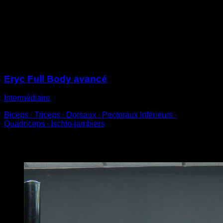
Contracte tes dorsaux pour élever ton corps jusqu'à la
perpendiculaire avec le sol
Tiens une seconde en position de advanced tucked
front lever
Sessions
Eryc Full Body avancé
Intermédiaire
Biceps ∙ Triceps ∙ Dorsaux ∙ Pectoraux Inférieurs ∙
Quadriceps ∙ Ischio-jambiers
Vous pourriez aussi aimer