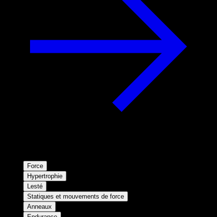
Force
Hypertrophie
Lesté
Statiques et mouvements de force
Anneaux
Endurance