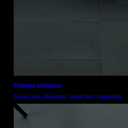
Pompes aztèques
Triceps ∙ Abs ∙ HipFlexors ∙ UpperChest ∙ LowerChest