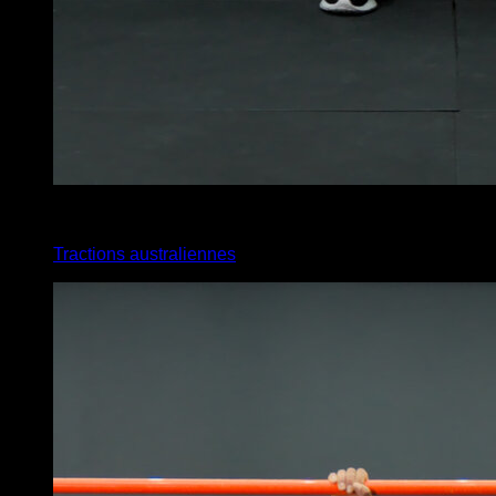
3
x
8
Tractions australiennes