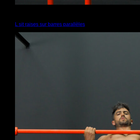
3
x
10
L sit raises sur barres parallèles