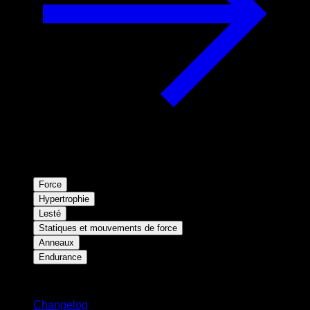
Force
Hypertrophie
Lesté
Statiques et mouvements de force
Anneaux
Endurance
Restez informé
Changelog