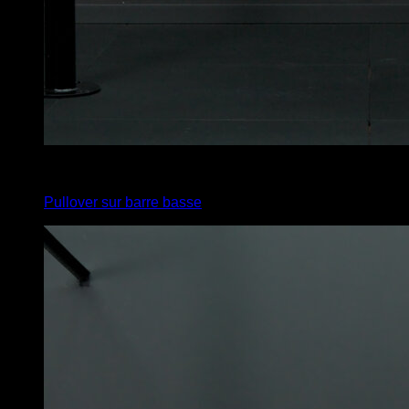
4
x
1
Pullover sur barre basse