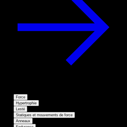
Force
Hypertrophie
Lesté
Statiques et mouvements de force
Anneaux
Endurance