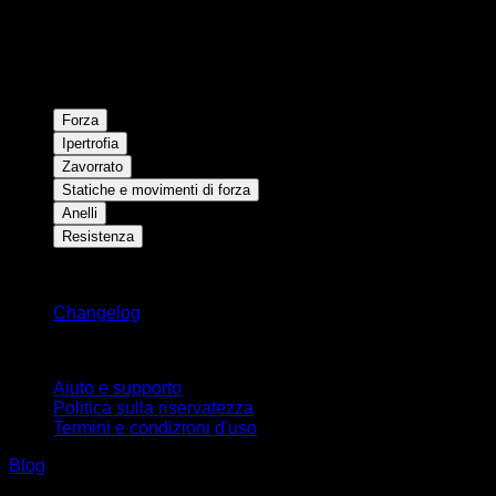
Forza
Ipertrofia
Zavorrato
Statiche e movimenti di forza
Anelli
Resistenza
Rimani aggiornato
Changelog
Supporto
Aiuto e supporto
Politica sulla riservatezza
Termini e condizioni d'uso
Blog