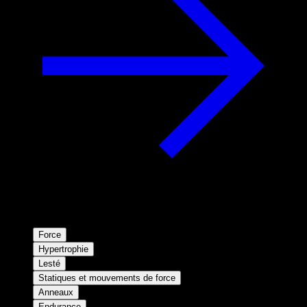
Force
Hypertrophie
Lesté
Statiques et mouvements de force
Anneaux
Endurance