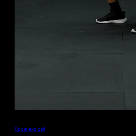
x
15
Squat explosif