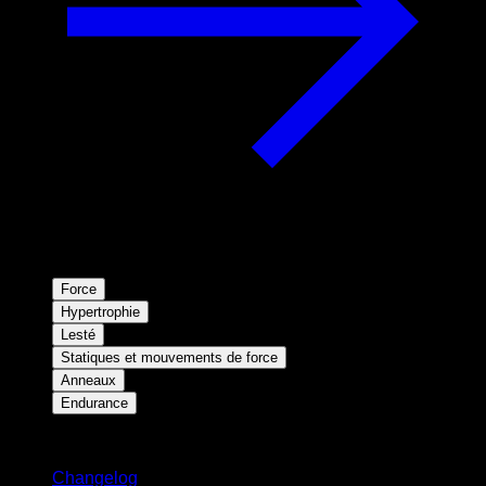
Force
Hypertrophie
Lesté
Statiques et mouvements de force
Anneaux
Endurance
Restez informé
Changelog