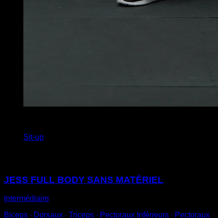
x
15
Sit-up
Vous pourriez aussi aimer
JESS FULL BODY SANS MATÉRIEL
Intermédiaire
Biceps ∙ Dorsaux ∙ Triceps ∙ Pectoraux Inférieurs ∙ Pectoraux