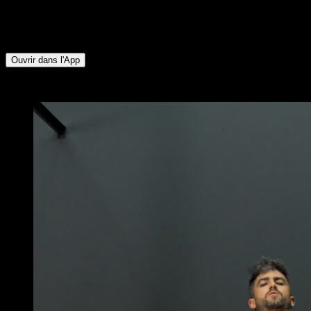
Inférieur ∙ Deltoïde Postérieur ∙ Rotateurs Externes ∙
Quadriceps ∙ Mollets ∙ Ischio-jambiers ∙ Fessiers ∙ Triceps ∙
Pectoraux Supérieurs ∙ Pectoraux Inférieurs ∙ Abdominaux
Ouvrir dans l'App
x
4
TOURS