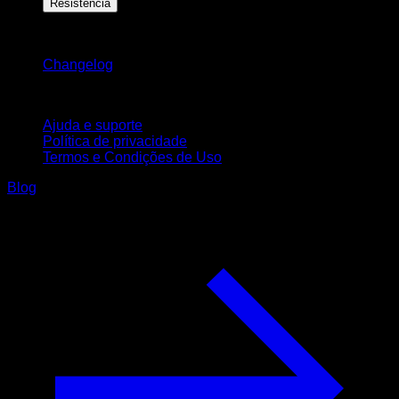
Resistência
Mantenha-se atualizado
Changelog
Suporte
Ajuda e suporte
Política de privacidade
Termos e Condições de Uso
Blog