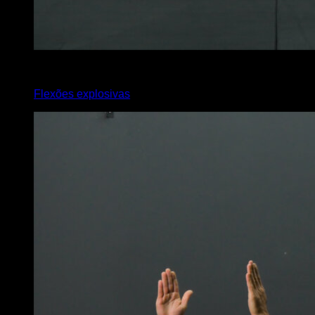
x
12
Flexões explosivas