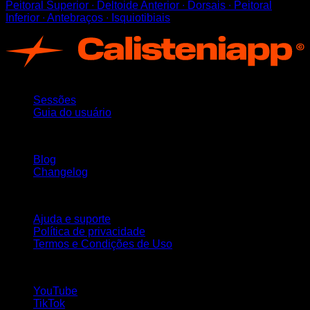
Peitoral Superior ∙ Deltoide Anterior ∙ Dorsais ∙ Peitoral
Inferior ∙ Antebraços ∙ Isquiotibiais
App
Sessões
Guia do usuário
Mantenha-se atualizado
Blog
Changelog
Suporte
Ajuda e suporte
Política de privacidade
Termos e Condições de Uso
Siga-nos!
YouTube
TikTok