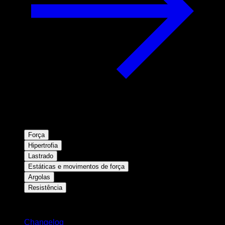
Força
Hipertrofia
Lastrado
Estáticas e movimentos de força
Argolas
Resistência
Mantenha-se atualizado
Changelog