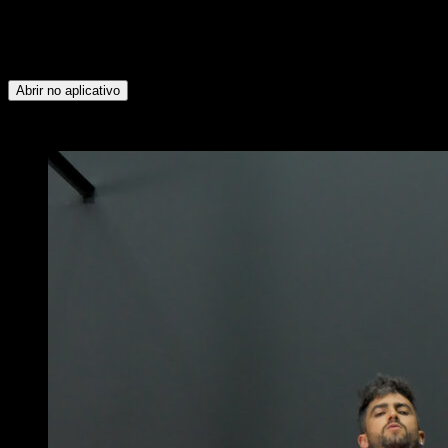
grupos musculares: Bíceps ∙ Dorsais ∙ Trapézio Inferior ∙
Deltoide Posterior ∙ Rotadores Externos ∙ Quadríceps ∙
Panturrilhas ∙ Isquiotibiais ∙ Glúteos ∙ Tríceps ∙ Peitoral
Superior ∙ Peitoral Inferior ∙ Abdominais
Abrir no aplicativo
x
4
RODADAS