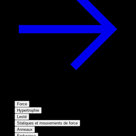
Force
Hypertrophie
Lesté
Statiques et mouvements de force
Anneaux
Endurance