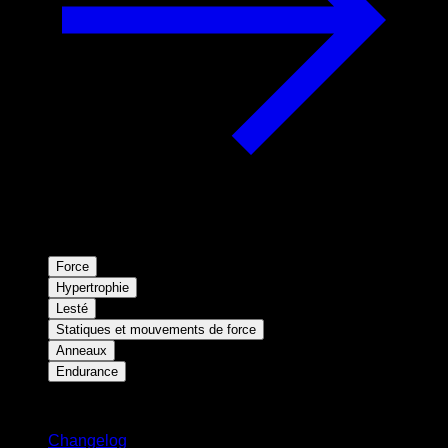
Force
Hypertrophie
Lesté
Statiques et mouvements de force
Anneaux
Endurance
Restez informé
Changelog