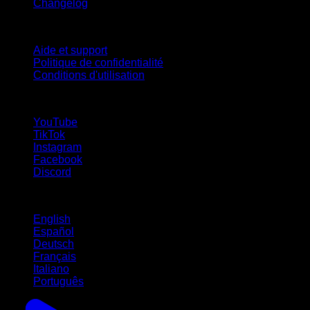
Changelog
Support
Aide et support
Politique de confidentialité
Conditions d'utilisation
suivez-nous !
YouTube
TikTok
Instagram
Facebook
Discord
Langues
English
Español
Deutsch
Français
Italiano
Português