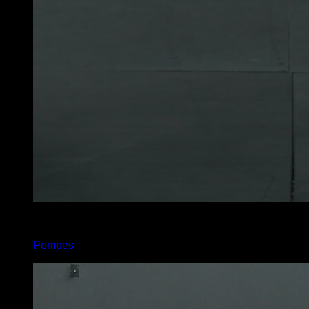
x
200
Pompes