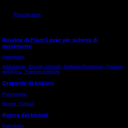
4
x
10
Planche lean
Potrebbe piacerti anche
Routine di Front Lever per schemi di
movimento
Intermedio
Addominali ∙ Bicipiti ∙ Dorsali ∙ Deltoide Posteriore ∙ Flessori
dell'Anca ∙ Trapezio Inferiore
Grappolo di trazioni
Principiante
Bicipiti ∙ Dorsali
Regno dei tricipiti
Intermedio