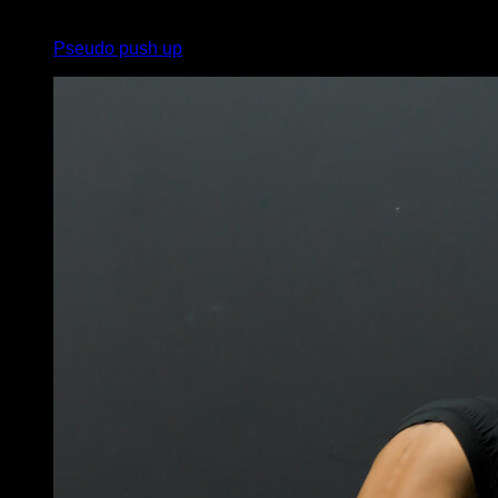
4
x
10
Pseudo push up