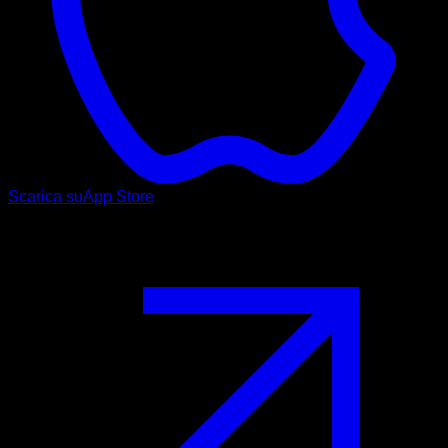
Scarica su
App Store