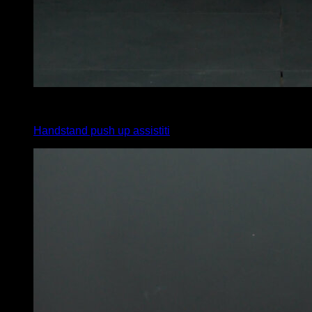
4
x
8
Handstand push up assistiti