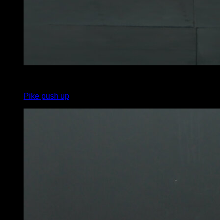
4
x
10
Pike push up