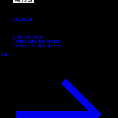
Resistenza
Rimani aggiornato
Changelog
Supporto
Aiuto e supporto
Politica sulla riservatezza
Termini e condizioni d'uso
Blog