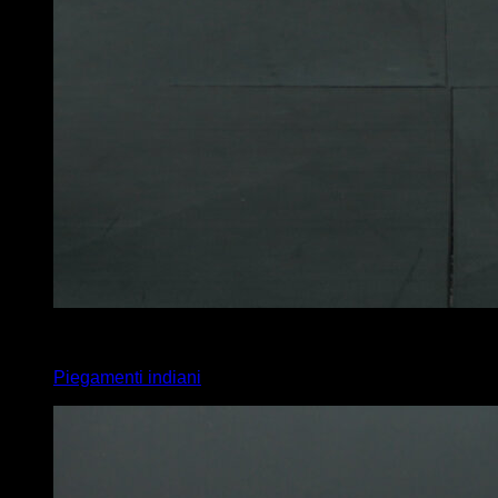
4
x
8
Piegamenti indiani