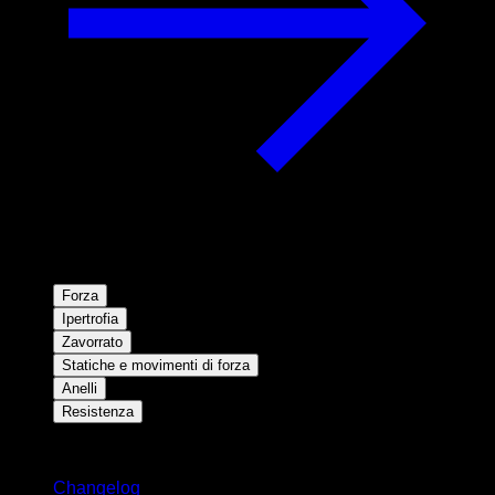
Forza
Ipertrofia
Zavorrato
Statiche e movimenti di forza
Anelli
Resistenza
Rimani aggiornato
Changelog