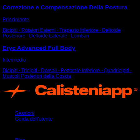
Correzione e Compensazione Della Postura
Principiante
Bicipiti ∙ Rotatori Esterni ∙ Trapezio Inferiore ∙ Deltoide
Posteriore ∙ Deltoide Laterale ∙ Lombari
Eryc Advanced Full Body
Intermedio
Bicipiti ∙ Tricipiti ∙ Dorsali ∙ Pettorale Inferiore ∙ Quadricipiti ∙
Muscoli Posteriori della Coscia
App
Sessioni
Guida dell'utente
Rimani aggiornato