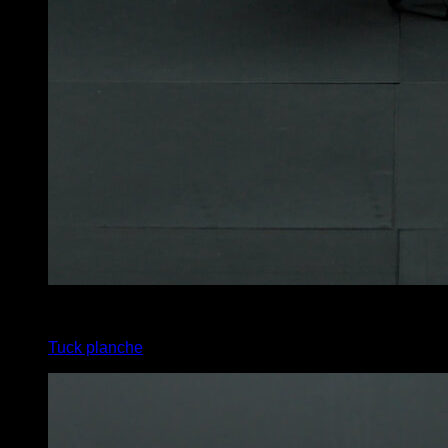
4
x
10
Tuck planche