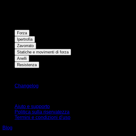
Forza
Ipertrofia
Zavorrato
Statiche e movimenti di forza
Anelli
Resistenza
Rimani aggiornato
Changelog
Supporto
Aiuto e supporto
Politica sulla riservatezza
Termini e condizioni d'uso
Blog