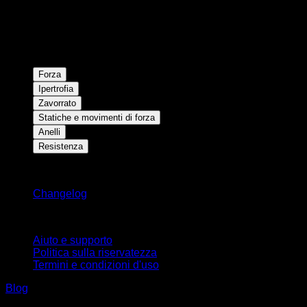
Forza
Ipertrofia
Zavorrato
Statiche e movimenti di forza
Anelli
Resistenza
Rimani aggiornato
Changelog
Supporto
Aiuto e supporto
Politica sulla riservatezza
Termini e condizioni d'uso
Blog