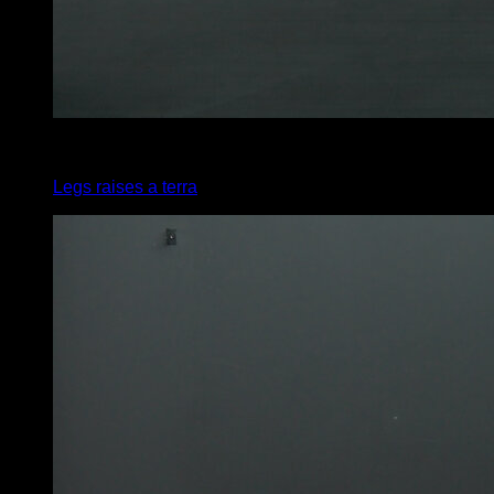
2
x
10
Legs raises a terra