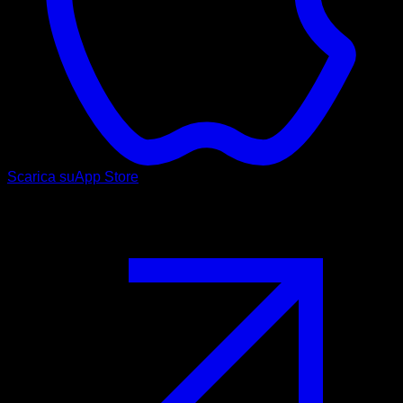
Scarica su
App Store