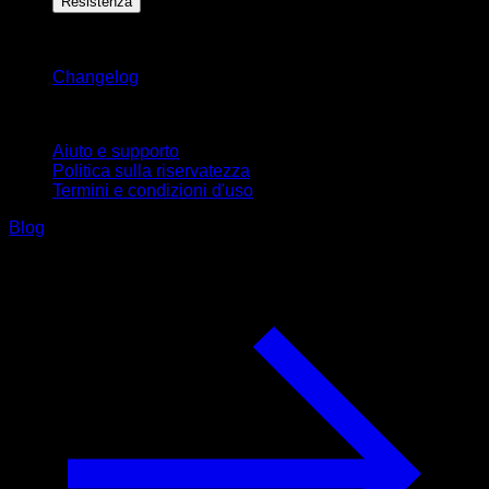
Resistenza
Rimani aggiornato
Changelog
Supporto
Aiuto e supporto
Politica sulla riservatezza
Termini e condizioni d'uso
Blog