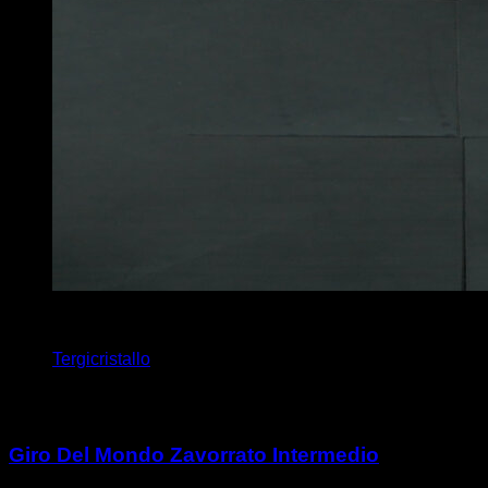
2
x
10
Tergicristallo
Potrebbe piacerti anche
Giro Del Mondo Zavorrato Intermedio