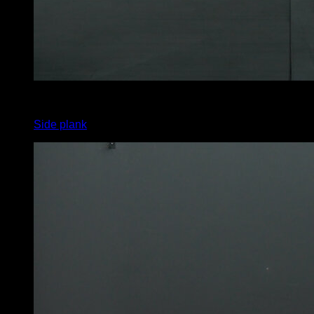
4
x
30
Side plank