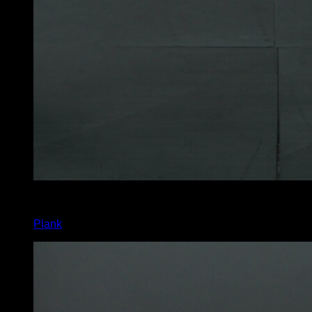
2
x
45
Plank