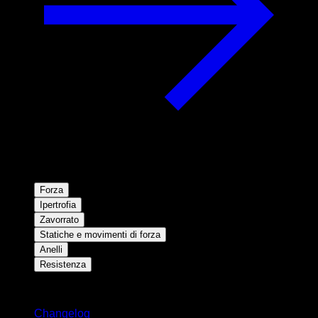
Forza
Ipertrofia
Zavorrato
Statiche e movimenti di forza
Anelli
Resistenza
Rimani aggiornato
Changelog