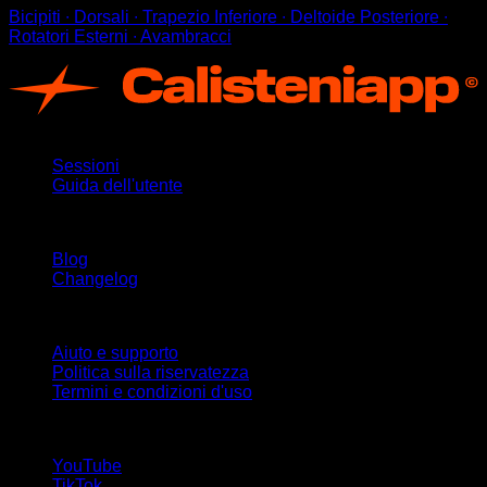
Bicipiti ∙ Dorsali ∙ Trapezio Inferiore ∙ Deltoide Posteriore ∙
Rotatori Esterni ∙ Avambracci
App
Sessioni
Guida dell'utente
Rimani aggiornato
Blog
Changelog
Supporto
Aiuto e supporto
Politica sulla riservatezza
Termini e condizioni d'uso
Seguici!
YouTube
TikTok