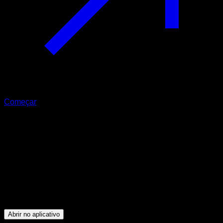
Começar
Intermediário
Dragon Core
Abdominais ∙ Bíceps ∙ Dorsais
19
min
Sessões para atletas de nível Intermediário. Treine os
seguintes grupos musculares: Abdominais ∙ Bíceps ∙ Dorsais
Abrir no aplicativo