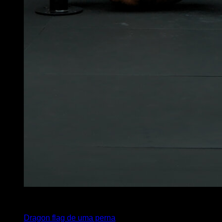
4
x
8
Dragon flag de uma perna