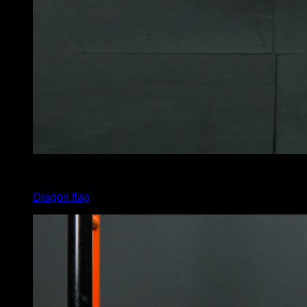
4
x
8
Dragon flag