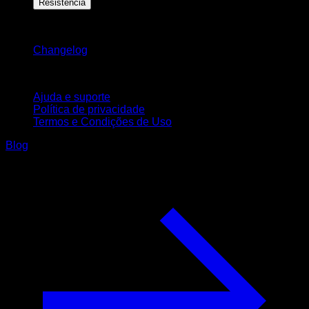
Resistência
Mantenha-se atualizado
Changelog
Suporte
Ajuda e suporte
Política de privacidade
Termos e Condições de Uso
Blog