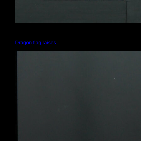
4
x
5
Dragon flag raises