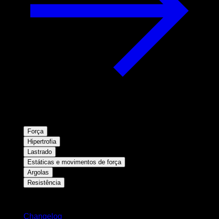
Força
Hipertrofia
Lastrado
Estáticas e movimentos de força
Argolas
Resistência
Mantenha-se atualizado
Changelog