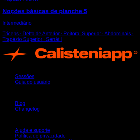
Noções básicas de planche 5
Intermediário
Tríceps ∙ Deltoide Anterior ∙ Peitoral Superior ∙ Abdominais ∙
Trapézio Superior ∙ Serrátil
App
Sessões
Guia do usuário
Mantenha-se atualizado
Blog
Changelog
Suporte
Ajuda e suporte
Política de privacidade