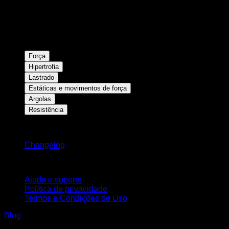
Força
Hipertrofia
Lastrado
Estáticas e movimentos de força
Argolas
Resistência
Mantenha-se atualizado
Changelog
Suporte
Ajuda e suporte
Política de privacidade
Termos e Condições de Uso
Blog