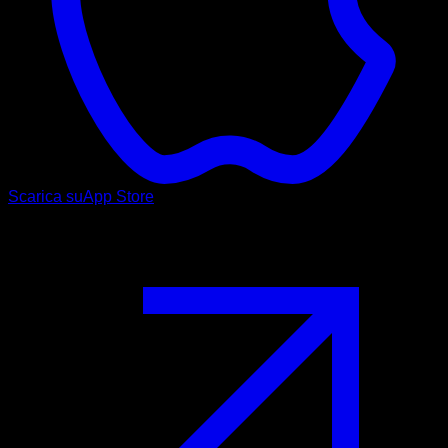
Scarica su
App Store