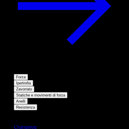
Forza
Ipertrofia
Zavorrato
Statiche e movimenti di forza
Anelli
Resistenza
Rimani aggiornato
Changelog