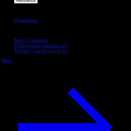
Resistenza
Rimani aggiornato
Changelog
Supporto
Aiuto e supporto
Politica sulla riservatezza
Termini e condizioni d'uso
Blog