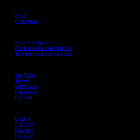
Rimani aggiornato
Blog
Changelog
Supporto
Aiuto e supporto
Politica sulla riservatezza
Termini e condizioni d'uso
Seguici!
YouTube
TikTok
Instagram
Facebook
Discord
Lingue
English
Español
Deutsch
Français