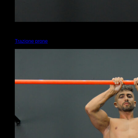
4
x
13
Trazione prone