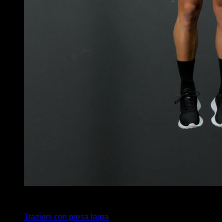
x
8
Trazioni con presa larga