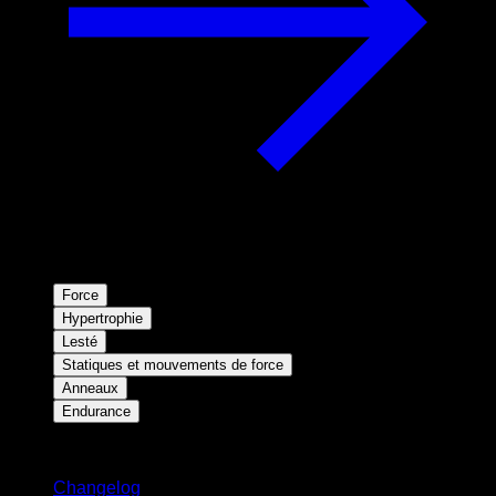
Force
Hypertrophie
Lesté
Statiques et mouvements de force
Anneaux
Endurance
Restez informé
Changelog