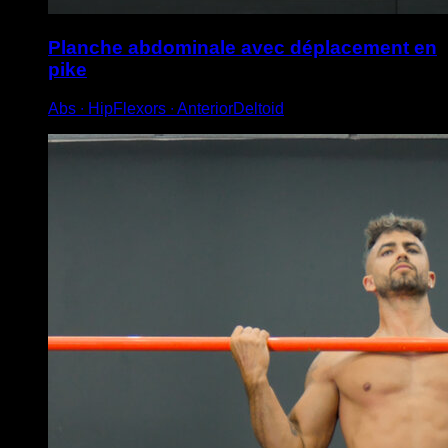
Planche abdominale avec déplacement en
pike
Abs ∙ HipFlexors ∙ AnteriorDeltoid