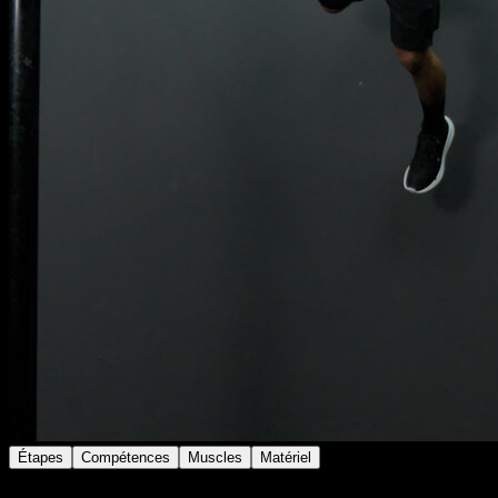
Étapes
Compétences
Muscles
Matériel
Sur la barre, donne un coup de pied puissant à un