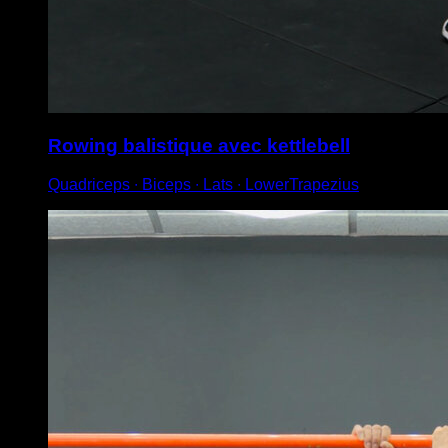
Rowing balistique avec kettlebell
Quadriceps ∙ Biceps ∙ Lats ∙ LowerTrapezius