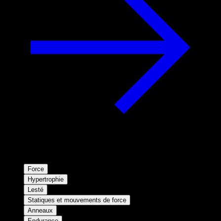
Force
Hypertrophie
Lesté
Statiques et mouvements de force
Anneaux
Endurance