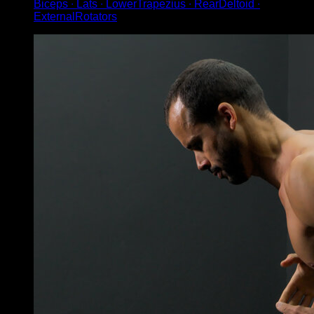
Biceps ∙ Lats ∙ LowerTrapezius ∙ RearDeltoid ∙
ExternalRotators