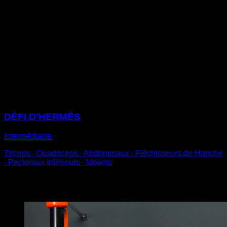
angle supérieur à la parallèle par rapport au sol.
Essaie d’éloigner au maximum tes hanches de la
barre. De cette façon, tu créeras une inertie qui te fera
te balancer très fort.
Évite de fléchir les bras et garde à la fois le torse et les
jambes détendus pendant le mouvement.
Après chaque balancement, replace tes mains pour
éviter de lâcher la barre.
Sessions
DÉFI D’HERMÈS
Intermédiaire
Triceps ∙ Quadriceps ∙ Abdominaux ∙ Fléchisseurs de Hanche
∙ Pectoraux Inférieurs ∙ Mollets
Vous pourriez aussi aimer