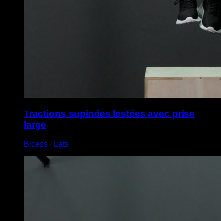
Tractions supinées lestées avec prise
large
Biceps ∙ Lats