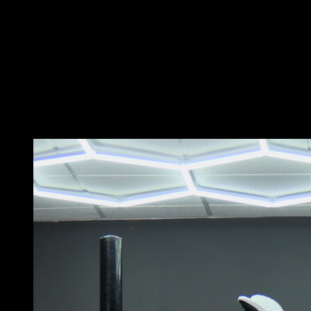
Coloca las anillas en altura y cuelga de las mismas en
agarre prono, con las piernas en L y el torso paralelo al
suelo.
Desde esa posición, tira flexionando los codos hasta
que tu cadera llegue a una altura cercana a las anillas.
Vuelve a estirar de manera controlada para terminar el
movimiento.
Puede que te interese