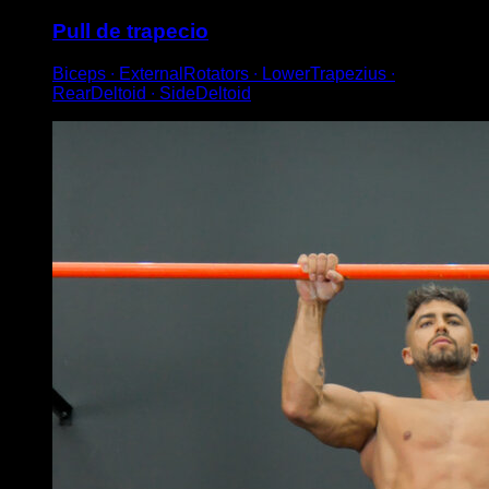
Pull de trapecio
Biceps ∙ ExternalRotators ∙ LowerTrapezius ∙
RearDeltoid ∙ SideDeltoid