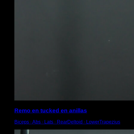
Remo en tucked en anillas
Biceps ∙ Abs ∙ Lats ∙ RearDeltoid ∙ LowerTrapezius