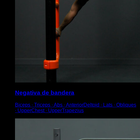
Negativa de bandera
Biceps ∙ Triceps ∙ Abs ∙ AnteriorDeltoid ∙ Lats ∙ Obliques
∙ UpperChest ∙ UpperTrapezius