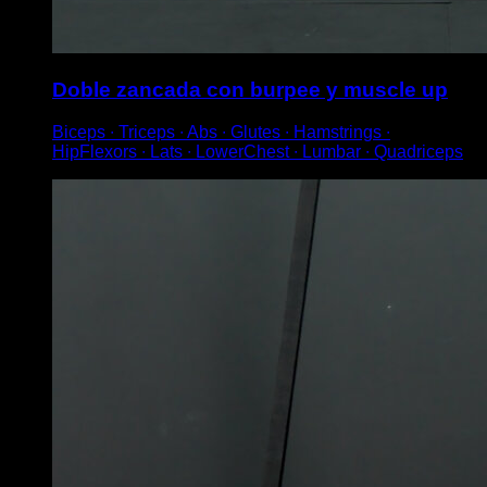
Doble zancada con burpee y muscle up
Biceps ∙ Triceps ∙ Abs ∙ Glutes ∙ Hamstrings ∙
HipFlexors ∙ Lats ∙ LowerChest ∙ Lumbar ∙ Quadriceps