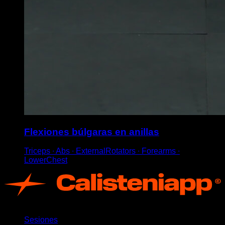
Flexiones búlgaras en anillas
Triceps ∙ Abs ∙ ExternalRotators ∙ Forearms ∙
LowerChest
App
Sesiones