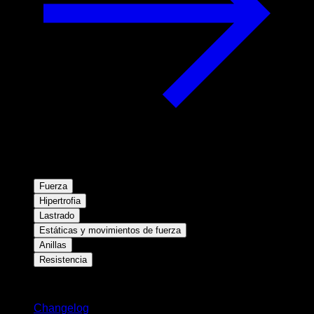
Fuerza
Hipertrofia
Lastrado
Estáticas y movimientos de fuerza
Anillas
Resistencia
Novedades
Changelog