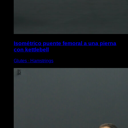
Isométrico puente femoral a una pierna
con kettlebell
Glutes ∙ Hamstrings