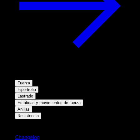
Fuerza
Hipertrofia
Lastrado
Estáticas y movimientos de fuerza
Anillas
Resistencia
Novedades
Changelog