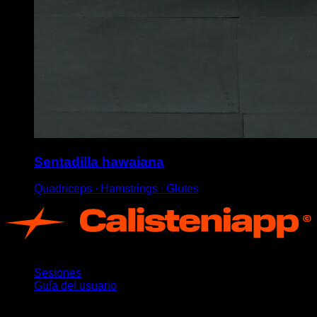
Sentadilla hawaiana
Quadriceps ∙ Hamstrings ∙ Glutes
App
Sesiones
Guía del usuario
Novedades