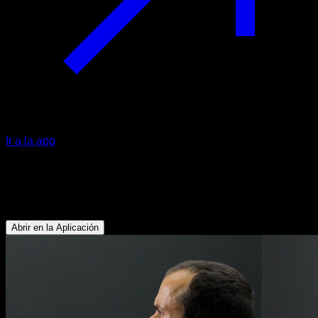
Ir a la app
Zancadas frontales con kettlebell
Cuádriceps - Isquiotibiales - Glúteos
Abrir en la Aplicación