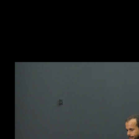
una zancada llevando una de las piernas hacia delante
hasta que la rodilla contraria llegue al suelo.
Vuelve a la posición inicial para completar una
repetición.
Intenta mantener la estabilidad en todo el movimiento.
Puedes realizar este ejercicio repitiendo siempre con
la misma pierna y luego cambiar, o alternando ambas.
Puede que te interese