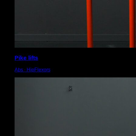
Pike lifts
Abs ∙ HipFlexors