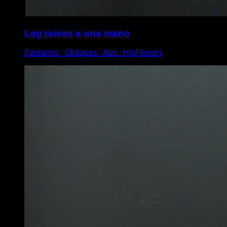
Leg raises a una mano
Forearms ∙ Obliques ∙ Abs ∙ HipFlexors