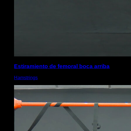
Estiramiento de femoral boca arriba
Hamstrings