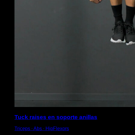
Tuck raises en soporte anillas
Triceps ∙ Abs ∙ HipFlexors