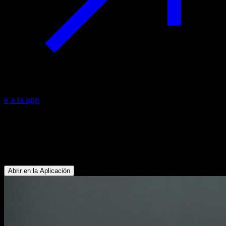
Ir a la app
Subidas a cajón con mancuernas
Gemelos - Glúteos - Isquiotibiales - Flexores de Cadera -
Lumbares - Cuádriceps - Tibial
Abrir en la Aplicación