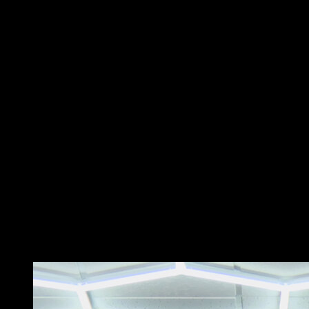
Comienza de pie frente a un cajón o altura similar con
una mancuerna en cada mano. Mantén la espalda
recta, el pecho hacia fuera y la mirada al frente. Esta es
tu posición inicial.
Luego, levanta un pie y colócalo firmemente en el
cajón. Asegúrate de que todo tu pie esté en el cajón y
no solo los dedos. Empuja a través del talón del pie
para levantar todo tu cuerpo hasta que estés de pie en
el cajón. Asegúrate de mantener el torso erguido y el
movimiento controlado, evitando el uso de impulso.
Finalmente, baja lentamente de vuelta a la posición
inicial, primero bajando el pie que no subió al cajón.
Eso sería una repetición. Luego, repite el movimiento
con el otro pie. Recuerda, es importante realizar este
ejercicio con una carga que te permita mantener la
técnica correcta y controlar el movimiento en todo
momento.
Puede que te interese