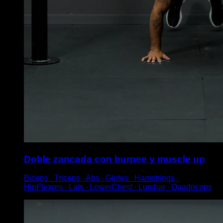
Doble zancada con burpee y muscle up
Biceps ∙ Triceps ∙ Abs ∙ Glutes ∙ Hamstrings ∙
HipFlexors ∙ Lats ∙ LowerChest ∙ Lumbar ∙ Quadriceps