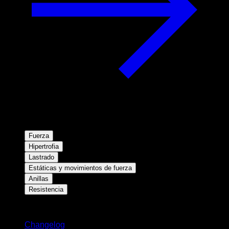
Fuerza
Hipertrofia
Lastrado
Estáticas y movimientos de fuerza
Anillas
Resistencia
Novedades
Changelog