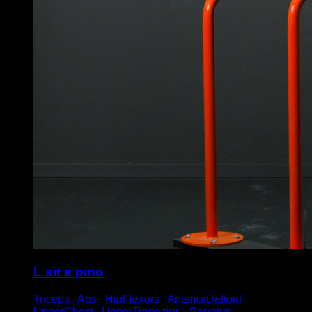
L sit a pino
Triceps ∙ Abs ∙ HipFlexors ∙ AnteriorDeltoid ∙
UpperChest ∙ UpperTrapezius ∙ Serratus