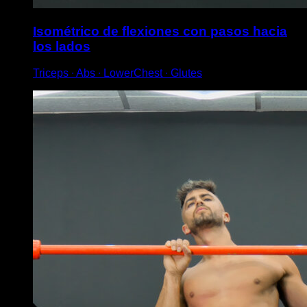
Isométrico de flexiones con pasos hacia
los lados
Triceps ∙ Abs ∙ LowerChest ∙ Glutes