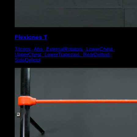
Flexiones T
Triceps ∙ Abs ∙ ExternalRotators ∙ LowerChest ∙
UpperChest ∙ LowerTrapezius ∙ RearDeltoid ∙
SideDeltoid