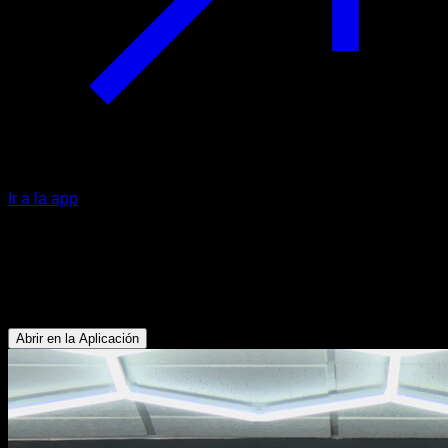
Ir a la app
Tucked front lever raises a una mano
Bíceps - Oblicuos - Abdominales - Flexores de Cadera -
Dorsales
Abrir en la Aplicación