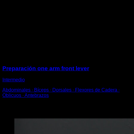
En una barra, agarrado con una sola mano.
Eleva las piernas, con las rodillas flexionadas hacia el
pecho, de manera que tu espalda quede los más
paralela al suelo posible.
Vuelve a bajar a la posición inicial para completar una
repetición.
El brazo con el que te agarras debe estar bloqueado
durante el recorrido.
Sesiones
Preparación one arm front lever
Intermedio
Abdominales ∙ Bíceps ∙ Dorsales ∙ Flexores de Cadera ∙
Oblicuos ∙ Antebrazos
Puede que te interese