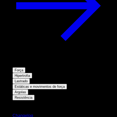
Força
Hipertrofia
Lastrado
Estáticas e movimentos de força
Argolas
Resistência
Mantenha-se atualizado
Changelog