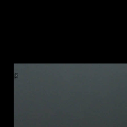
Coloque-se em pé com a kettlebell no ombro e faça um
passo à frente com uma das pernas até que a joelho da
outra chegue ao chão.
Volte à posição inicial para completar uma repetição.
Tentar manter a estabilidade durante todo o
movimento.
Você pode realizar este exercício sempre repetindo
com a mesma perna e depois mudando, ou alternando
ambas.
Você também pode gostar