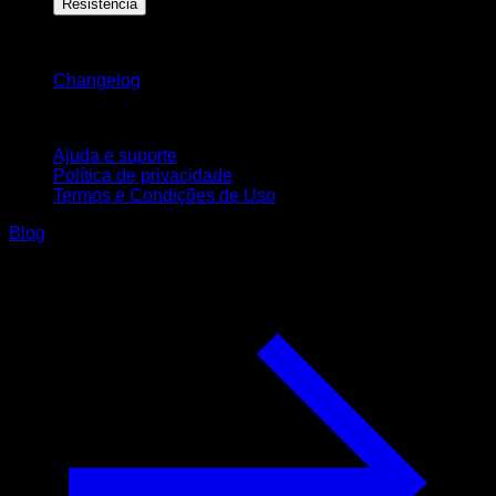
Resistência
Mantenha-se atualizado
Changelog
Suporte
Ajuda e suporte
Política de privacidade
Termos e Condições de Uso
Blog