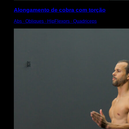
Alongamento de cobra com torção
Abs ∙ Obliques ∙ HipFlexors ∙ Quadriceps