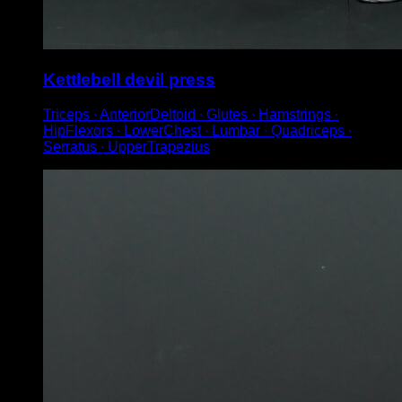
Kettlebell devil press
Triceps ∙ AnteriorDeltoid ∙ Glutes ∙ Hamstrings ∙
HipFlexors ∙ LowerChest ∙ Lumbar ∙ Quadriceps ∙
Serratus ∙ UpperTrapezius