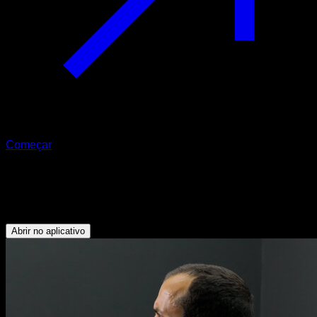
Começar
Passadas frontais com kettlebell
Quadríceps - Isquiotibiais - Glúteos
Abrir no aplicativo