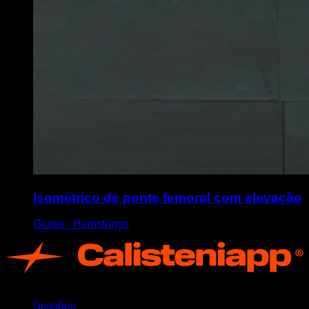
Isométrico de ponte femoral com elevação
Glutes ∙ Hamstrings
App
Sessões