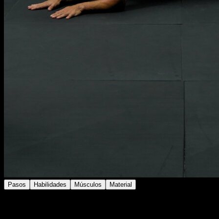
Pasos
Habilidades
Músculos
Material
Colócate en posición de plancha abdominal y realiza
pequeños movimientos laterales con cada pie,