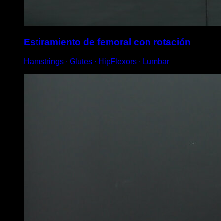
Estiramiento de femoral con rotación
Hamstrings ∙ Glutes ∙ HipFlexors ∙ Lumbar