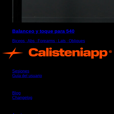
Balanceo y toque para 540
Biceps ∙ Abs ∙ Forearms ∙ Lats ∙ Obliques
App
Sesiones
Guía del usuario
Novedades
Blog
Changelog
Soporte