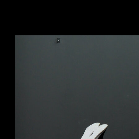
volviendo a la posición inicial después de cada uno de
ellos.
Alterna los lados en cada repetición.
Puede que te interese