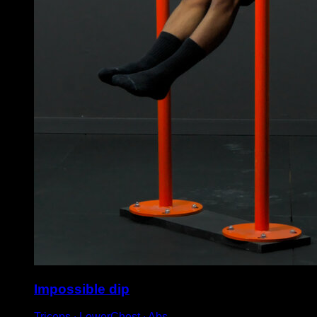
Impossible dip
Triceps ∙ LowerChest ∙ Abs