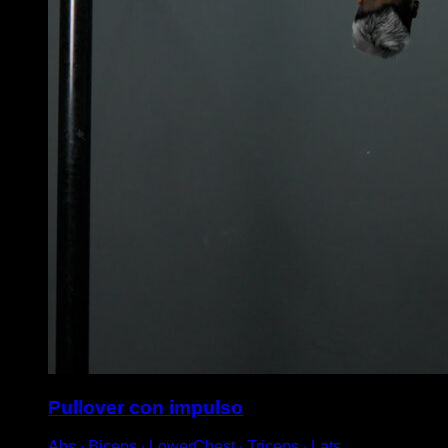
Pullover con impulso
Abs ∙ Biceps ∙ LowerChest ∙ Triceps ∙ Lats