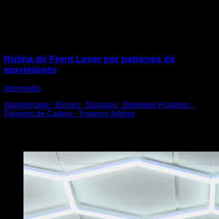
la otra encogida al pecho.
Desciende lo más lentamente posible.
Sesiones
Rutina de Front Lever por patrones de
movimiento
Intermedio
Abdominales ∙ Bíceps ∙ Dorsales ∙ Deltoides Posterior ∙
Flexores de Cadera ∙ Trapecio Inferior
Puede que te interese