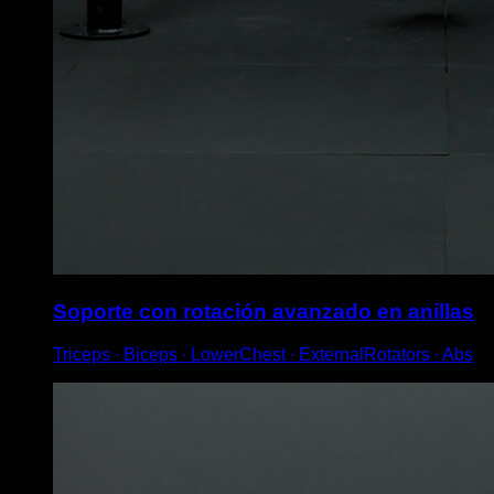
Soporte con rotación avanzado en anillas
Triceps ∙ Biceps ∙ LowerChest ∙ ExternalRotators ∙ Abs