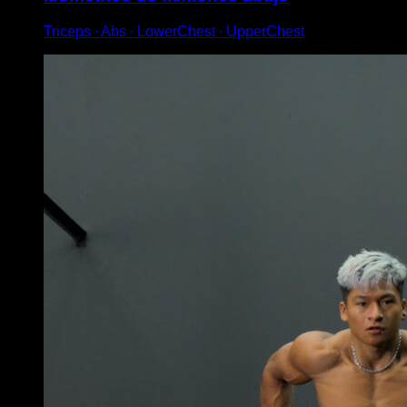
Triceps ∙ Abs ∙ LowerChest ∙ UpperChest