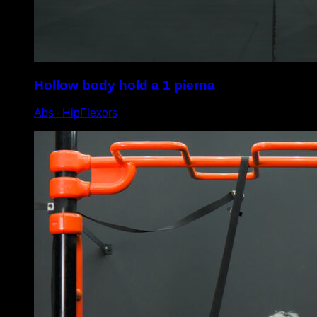
Hollow body hold a 1 pierna
Abs ∙ HipFlexors