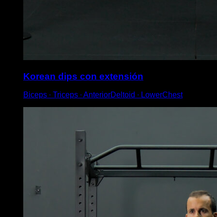
Korean dips con extensión
Biceps ∙ Triceps ∙ AnteriorDeltoid ∙ LowerChest