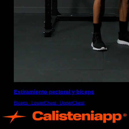
Estiramiento pectoral y bíceps
Biceps ∙ LowerChest ∙ UpperChest
App