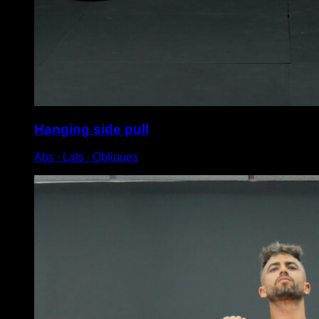
Hanging side pull
Abs ∙ Lats ∙ Obliques