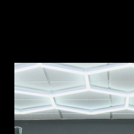
Coloca una banda elástica en la barra y ponla de
soporte en tus pies.
Descuélgate para que tu peso genere tensión en la
banda y aprovecha esa tensión para tirar con los
brazos y realizar una dominada explosiva, de forma
que tu pecho vaya hacia la barra y tus manos se
despeguen ligeramente de la misma.
Puede que te interese