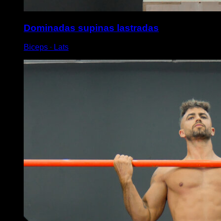
Dominadas supinas lastradas
Biceps ∙ Lats