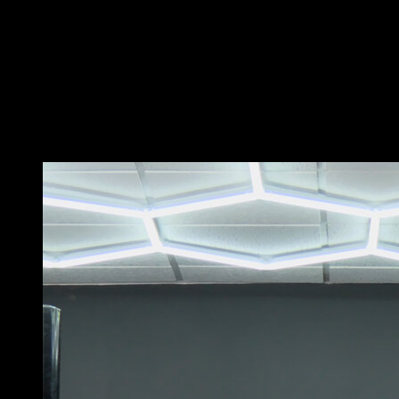
Utiliza el impulso de tus piernas para lanzarte hacia
posición de bandera.
Cuanto más controlado realices el ejercicio, más
efectivo será
No hace falta que te mantengas en la posición final,
solo marcarla y volver a bajar.
Puede que te interese