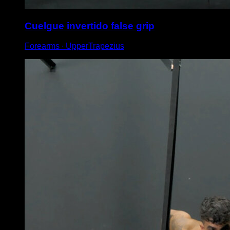
Cuelgue invertido false grip
Forearms ∙ UpperTrapezius