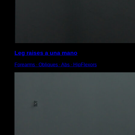
Leg raises a una mano
Forearms ∙ Obliques ∙ Abs ∙ HipFlexors