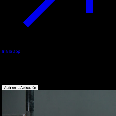
Ir a la app
Lanzadas a bandera
Oblicuos - Dorsales - Deltoides Anterior - Bíceps - Pectoral
Superior - Tríceps - Abdominales - Trapecio Superior
Abrir en la Aplicación