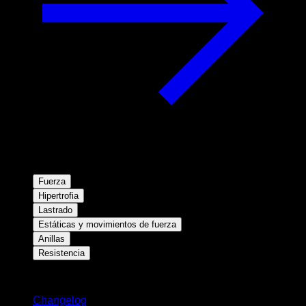
Fuerza
Hipertrofia
Lastrado
Estáticas y movimientos de fuerza
Anillas
Resistencia
Novedades
Changelog