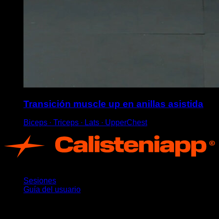
Transición muscle up en anillas asistida
Biceps ∙ Triceps ∙ Lats ∙ UpperChest
App
Sesiones
Guía del usuario
Novedades